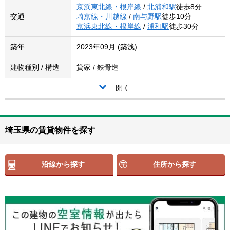
京浜東北線・根岸線
/
北浦和駅
徒歩8分
交通
埼京線・川越線
/
南与野駅
徒歩10分
京浜東北線・根岸線
/
浦和駅
徒歩30分
築年
2023年09月 (築浅)
建物種別 / 構造
貸家 / 鉄骨造
開く
埼玉県の賃貸物件を探す
沿線から探す
住所から探す