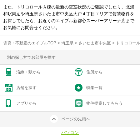
また、トリコロールＡ棟の最新の空室状況のご確認でしたり、北浦
和駅周辺や埼玉県さいたま市中央区大戸４丁目エリアで賃貸物件を
お探しでしたら、お近くのエイブル新都心スーパーアリーナ店まで
お気軽にお問合せください。
賃貸・不動産のエイブルTOP
>
埼玉県
>
さいたま市中央区
>
トリコロー
別の探し方でお部屋を探す
沿線・駅から
住所から
店舗を探す
特集一覧
アプリから
物件提案してもらう
ページの先頭へ
パソコン