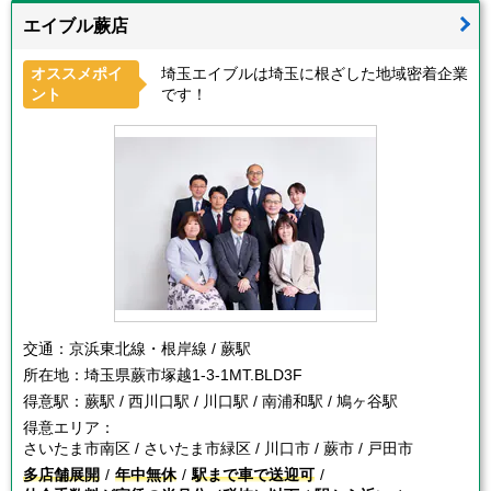
エイブル蕨店
オススメポイ
埼玉エイブルは埼玉に根ざした地域密着企業
ント
です！
交通：
京浜東北線・根岸線 / 蕨駅
所在地：
埼玉県蕨市塚越1-3-1MT.BLD3F
得意駅：
蕨駅 / 西川口駅 / 川口駅 / 南浦和駅 / 鳩ヶ谷駅
得意エリア：
さいたま市南区 / さいたま市緑区 / 川口市 / 蕨市 / 戸田市
多店舗展開
年中無休
駅まで車で送迎可