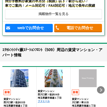
仲介手数料が家賃の半月分（税抜）以下
駅から近い
車でご案内
メール対応可
FAX対応可
地元で長年の実績
掲載物件一覧を見る
webでお問合せ
電話でお問合せ
ｴｸｾﾚﾝﾄｼﾃｨ蕨ｽﾃｰｼｮﾝﾌﾛﾝﾄ（509）周辺の賃貸マンション・ア
パート情報
賃貸マンション
新着
新着
西川口駅 / 徒歩24分
埼玉県蕨市塚越１丁目
賃貸マンション
賃貸マンション
ファミーユ
西川口駅 / 徒歩22分
川口駅 / 車12分
埼玉県蕨市塚越１丁目
埼玉県蕨市塚越１丁目