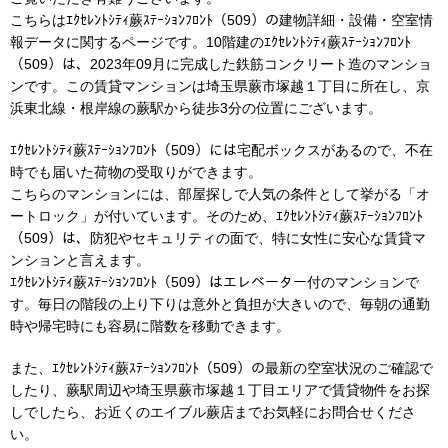
こちらはｴｸｾﾚﾝﾄｼﾃｨ蕨ｽﾃｰｼｮﾝﾌﾛﾝﾄ（509）の建物詳細・設備・空室情
報データに関するページです。10階建のｴｸｾﾚﾝﾄｼﾃｨ蕨ｽﾃｰｼｮﾝﾌﾛﾝﾄ
（509）は、2023年09月に完成した鉄筋コンクリート造のマンショ
ンです。この賃貸マンションは埼玉県蕨市塚越１丁目に所在し、京
浜東北線・根岸線の蕨駅から徒歩3分の位置にございます。
ｴｸｾﾚﾝﾄｼﾃｨ蕨ｽﾃｰｼｮﾝﾌﾛﾝﾄ（509）には宅配ボックスがあるので、不在
時でも届いた荷物の受取りができます。
こちらのマンションには、部屋探しで人気の条件として挙がる「オ
ートロック」が付いています。そのため、ｴｸｾﾚﾝﾄｼﾃｨ蕨ｽﾃｰｼｮﾝﾌﾛﾝﾄ
（509）は、防犯やセキュリティの面で、特に女性に安心な賃貸マ
ンションと言えます。
ｴｸｾﾚﾝﾄｼﾃｨ蕨ｽﾃｰｼｮﾝﾌﾛﾝﾄ（509）はエレベーター付のマンションで
す。毎日の階段の上り下りは意外と負担が大きいので、毎朝の通勤
時や帰宅時にも容易に階数を移動できます。
また、ｴｸｾﾚﾝﾄｼﾃｨ蕨ｽﾃｰｼｮﾝﾌﾛﾝﾄ（509）の最新の空室状況のご確認で
したり、蕨駅周辺や埼玉県蕨市塚越１丁目エリアで賃貸物件をお探
しでしたら、お近くのエイブル蕨店までお気軽にお問合せくださ
い。