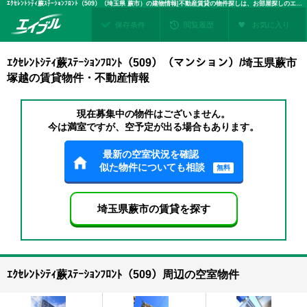
ｴｸｾﾚﾝﾄｼﾃｨ蕨ｽﾃｰｼｮﾝﾌﾛﾝﾄ（509）（埼玉県 蕨市）の建物情報|不動産賃貸の物件探しは、お部屋探しのエイブル
保存条件
閲覧履歴
お気に入り
ｴｸｾﾚﾝﾄｼﾃｨ蕨ｽﾃｰｼｮﾝﾌﾛﾝﾄ（509）（マンション）/埼玉県蕨市
塚越の賃貸物件・不動産情報
現在募集中の物件はございません。
今は満室ですが、空予定が出る場合もあります。
最新の空室状況を確認
似た物件についても相談
無料
埼玉県蕨市の賃貸を探す
ｴｸｾﾚﾝﾄｼﾃｨ蕨ｽﾃｰｼｮﾝﾌﾛﾝﾄ（509）周辺の空室物件