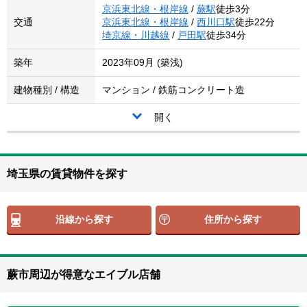
京浜東北線・根岸線
/
蕨駅
徒歩3分
交通
京浜東北線・根岸線
/
西川口駅
徒歩22分
埼京線・川越線
/
戸田駅
徒歩34分
築年
2023年09月 (築浅)
建物種別 / 構造
マンション / 鉄筋コンクリート造
開く
埼玉県の賃貸物件を探す
沿線から探す
住所から探す
蕨市周辺が得意なエイブル店舗