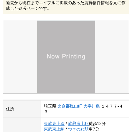
過去から現在までエイブルに掲載のあった賃貸物件情報を元に作
成した参考ページです。
埼玉県
比企郡嵐山町
大字川島
１４７７-４
住所
３
東武東上線
/
武蔵嵐山駅
徒歩13分
東武東上線
/
つきのわ駅
車7分