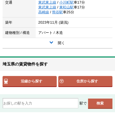
交通
東武東上線
/
小川町駅
車17分
東武東上線
/
東松山駅
車17分
高崎線
/
熊谷駅
車25分
築年
2023年11月 (築浅)
建物種別 / 構造
アパート / 木造
開く
埼玉県の賃貸物件を探す
沿線から探す
住所から探す
駅で