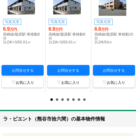
写真充実
写真充実
写真充実
6.9
6.9
6.6
万円
万円
万円
高崎線/籠原駅 車移動8
高崎線/籠原駅 車移動8
高崎線/籠原駅 車移動10
分
分
分
1LDK+S/50.01㎡
1LDK+S/50.01㎡
2LDK/54㎡
お問合せする
お問合せする
お問合せする
お気に入り
お気に入り
お気に入り
ラ・ビエント（熊谷市拾六間）の基本物件情報