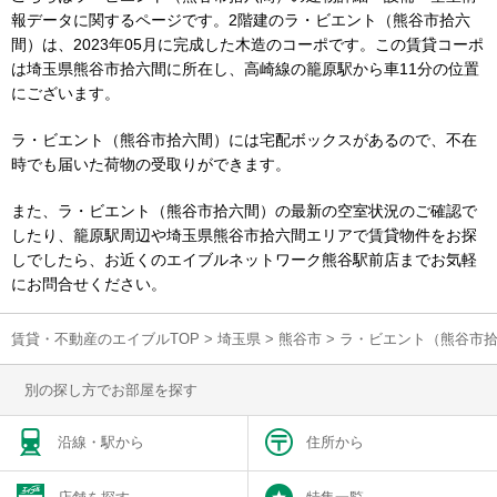
報データに関するページです。2階建のラ・ビエント（熊谷市拾六
間）は、2023年05月に完成した木造のコーポです。この賃貸コーポ
は埼玉県熊谷市拾六間に所在し、高崎線の籠原駅から車11分の位置
にございます。
ラ・ビエント（熊谷市拾六間）には宅配ボックスがあるので、不在
時でも届いた荷物の受取りができます。
また、ラ・ビエント（熊谷市拾六間）の最新の空室状況のご確認で
したり、籠原駅周辺や埼玉県熊谷市拾六間エリアで賃貸物件をお探
しでしたら、お近くのエイブルネットワーク熊谷駅前店までお気軽
にお問合せください。
賃貸・不動産のエイブルTOP
>
埼玉県
>
熊谷市
>
ラ・ビエント（熊谷市
別の探し方でお部屋を探す
沿線・駅から
住所から