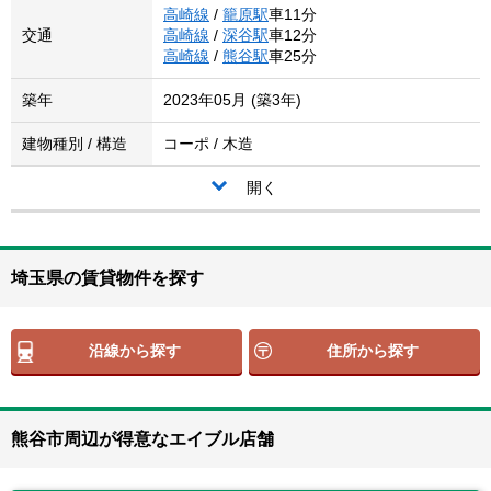
高崎線
/
籠原駅
車11分
交通
高崎線
/
深谷駅
車12分
高崎線
/
熊谷駅
車25分
築年
2023年05月 (築3年)
建物種別 / 構造
コーポ / 木造
開く
埼玉県の賃貸物件を探す
沿線から探す
住所から探す
熊谷市周辺が得意なエイブル店舗