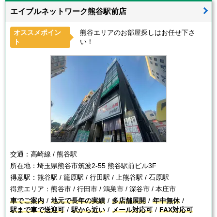
エイブルネットワーク熊谷駅前店
オススメポイン
熊谷エリアのお部屋探しはお任せ下さ
ト
い！
交通：
高崎線 / 熊谷駅
所在地：
埼玉県熊谷市筑波2-55 熊谷駅前ビル3F
得意駅：
熊谷駅 / 籠原駅 / 行田駅 / 上熊谷駅 / 石原駅
得意エリア：
熊谷市 / 行田市 / 鴻巣市 / 深谷市 / 本庄市
車でご案内
地元で長年の実績
多店舗展開
年中無休
駅まで車で送迎可
駅から近い
メール対応可
FAX対応可