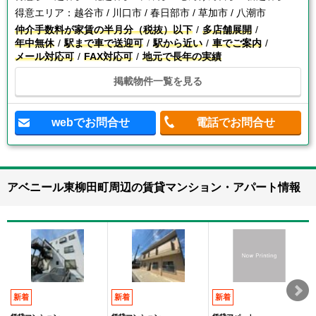
得意エリア：
越谷市 / 川口市 / 春日部市 / 草加市 / 八潮市
仲介手数料が家賃の半月分（税抜）以下
多店舗展開
年中無休
駅まで車で送迎可
駅から近い
車でご案内
メール対応可
FAX対応可
地元で長年の実績
掲載物件一覧を見る
webでお問合せ
電話でお問合せ
アベニール東柳田町周辺の賃貸マンション・アパート情報
新着
新着
新着