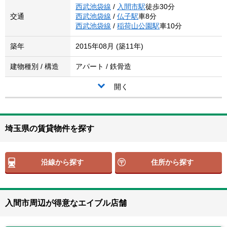
西武池袋線
/
入間市駅
徒歩30分
交通
西武池袋線
/
仏子駅
車8分
西武池袋線
/
稲荷山公園駅
車10分
築年
2015年08月 (築11年)
建物種別 / 構造
アパート / 鉄骨造
開く
埼玉県の賃貸物件を探す
沿線から探す
住所から探す
入間市周辺が得意なエイブル店舗