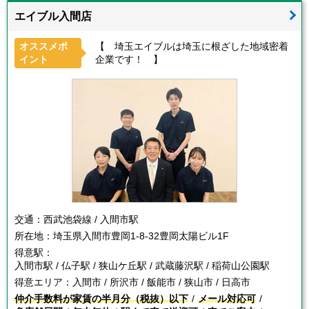
エイブル入間店
オススメポ
【 埼玉エイブルは埼玉に根ざした地域密着
イント
企業です！ 】
交通：
西武池袋線 / 入間市駅
所在地：
埼玉県入間市豊岡1-8-32豊岡太陽ビル1F
得意駅：
入間市駅 / 仏子駅 / 狭山ケ丘駅 / 武蔵藤沢駅 / 稲荷山公園駅
得意エリア：
入間市 / 所沢市 / 飯能市 / 狭山市 / 日高市
仲介手数料が家賃の半月分（税抜）以下
メール対応可