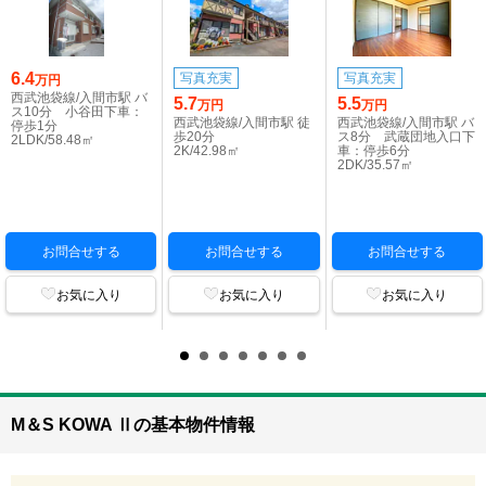
6.4
写真充実
写真充実
万円
西武池袋線/入間市駅 バ
5.7
5.5
万円
万円
ス10分 小谷田下車：
西武池袋線/入間市駅 徒
西武池袋線/入間市駅 バ
停歩1分
歩20分
ス8分 武蔵団地入口下
2LDK/58.48㎡
2K/42.98㎡
車：停歩6分
2DK/35.57㎡
お問合せする
お問合せする
お問合せする
お気に入り
お気に入り
お気に入り
M＆S KOWA Ⅱの基本物件情報