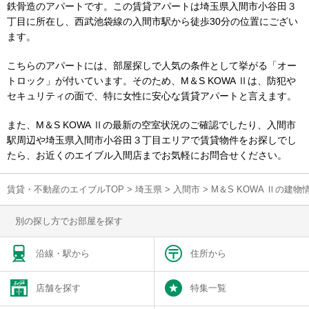
鉄骨造のアパートです。この賃貸アパートは埼玉県入間市小谷田３
丁目に所在し、西武池袋線の入間市駅から徒歩30分の位置にござい
ます。
こちらのアパートには、部屋探しで人気の条件として挙がる「オー
トロック」が付いています。そのため、M＆S KOWA Ⅱは、防犯や
セキュリティの面で、特に女性に安心な賃貸アパートと言えます。
また、M＆S KOWA Ⅱの最新の空室状況のご確認でしたり、入間市
駅周辺や埼玉県入間市小谷田３丁目エリアで賃貸物件をお探しでし
たら、お近くのエイブル入間店までお気軽にお問合せください。
賃貸・不動産のエイブルTOP
>
埼玉県
>
入間市
>
M＆S KOWA Ⅱの建
別の探し方でお部屋を探す
沿線・駅から
住所から
店舗を探す
特集一覧