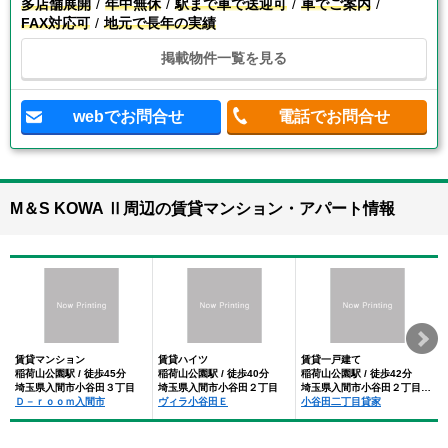
多店舗展開
年中無休
駅まで車で送迎可
車でご案内
FAX対応可
地元で長年の実績
掲載物件一覧を見る
webでお問合せ
電話でお問合せ
M＆S KOWA Ⅱ周辺の賃貸マンション・アパート情報
賃貸マンション
賃貸ハイツ
賃貸一戸建て
稲荷山公園駅 / 徒歩45分
稲荷山公園駅 / 徒歩40分
稲荷山公園駅 / 徒歩42分
埼玉県入間市小谷田３丁目
埼玉県入間市小谷田２丁目
埼玉県入間市小谷田２丁目1-13
Ｄ－ｒｏｏｍ入間市
ヴィラ小谷田Ｅ
小谷田二丁目貸家