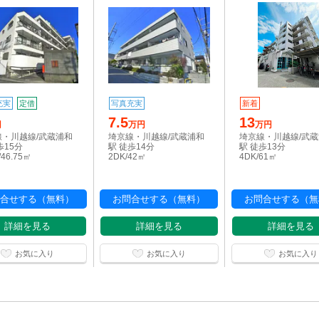
充実
定借
写真充実
新着
7.5
13
円
万円
万円
線・川越線/武蔵浦和
埼京線・川越線/武蔵浦和
埼京線・川越線/武
歩15分
駅 徒歩14分
駅 徒歩13分
/46.75㎡
2DK/42㎡
4DK/61㎡
合せする（無料）
お問合せする（無料）
お問合せする（無
詳細を見る
詳細を見る
詳細を見る
お気に入り
お気に入り
お気に入り