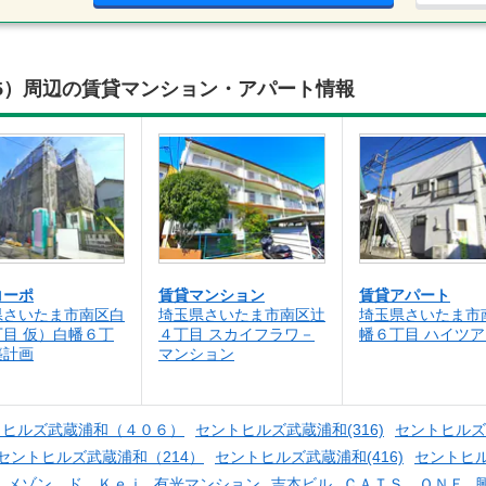
5）周辺の賃貸マンション・アパート情報
コーポ
賃貸マンション
賃貸アパート
県さいたま市南区白
埼玉県さいたま市南区辻
埼玉県さいたま市
丁目 仮）白幡６丁
４丁目 スカイフラワ－
幡６丁目 ハイツ
築計画
マンション
トヒルズ武蔵浦和（４０６）
セントヒルズ武蔵浦和(316)
セントヒルズ
セントヒルズ武蔵浦和（214）
セントヒルズ武蔵浦和(416)
セントヒ
．メゾン．ド．Ｋｅｉ
有光マンション
吉本ビル
ＣＡＴＳ ＯＮＥ