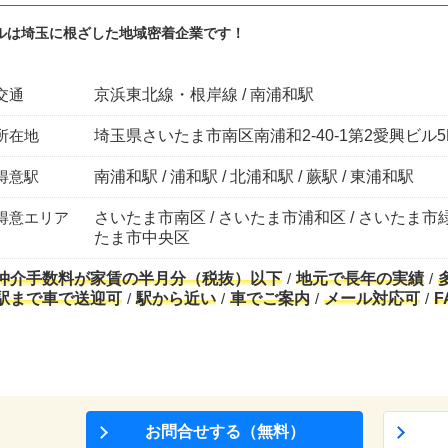
ルは埼玉に根ざした地域密着企業です！
交通
京浜東北線・根岸線 / 南浦和駅
所在地
埼玉県さいたま市南区南浦和2-40-1第2愛興ビル5
得意駅
南浦和駅 / 浦和駅 / 北浦和駅 / 蕨駅 / 東浦和駅
得意エリア
さいたま市南区 / さいたま市浦和区 / さいたま市緑
たま市中央区
仲介手数料が家賃の半月分（税抜）以下
地元で長年の実績
駅まで車で送迎可
駅から近い
車でご案内
メール対応可
F
お問合せする（無料）