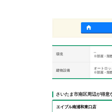
--
環境
※部屋・階
オートロック 
建物設備
※部屋・階
さいたま市南区周辺が得意
エイブル南浦和東口店