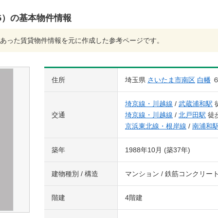
5）の基本物件情報
あった賃貸物件情報を元に作成した参考ページです。
住所
埼玉県
さいたま市南区
白幡
埼京線・川越線
/
武蔵浦和駅
交通
埼京線・川越線
/
北戸田駅
徒歩
京浜東北線・根岸線
/
南浦和
築年
1988年10月 (築37年)
建物種別 / 構造
マンション / 鉄筋コンクリー
階建
4階建