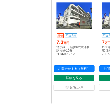
新着
写真充実
写真
7.3
7
万円
万
埼京線・川越線/武蔵浦和
埼京
駅 徒歩15分
駅 徒
2LDK/46.75㎡
2LDK
お問合せする（無料）
お問
詳細を見る
お気に入り