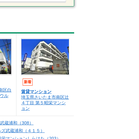
新着
南区白
賃貸マンション
アウル
埼玉県さいたま市南区辻
４丁目 第５昭栄マンシ
ョン
武蔵浦和（308）
ルズ武蔵浦和（４１５）
興栄マンションしらはた（203）