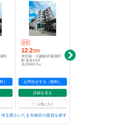
新着
新着
写真充実
12.2
7
万円
万円
蔵浦和
埼京線・川越線/武蔵浦和
埼京線・川越線/北戸田
駅 徒歩13分
駅 徒歩15分
3LDK/61.6㎡
1DK/31.17㎡
料）
お問合せする（無料）
お問合せする（無料）
詳細を見る
詳細を見る
お気に入り
お気に入り
埼玉県さいたま市南区の賃貸を探す