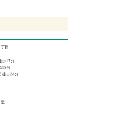
６丁目
徒歩17分
19分
駅
徒歩24分
ト造