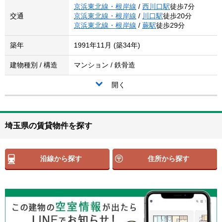
京浜東北線・根岸線
/
西川口駅
徒歩7分
交通
京浜東北線・根岸線
/
川口駅
徒歩20分
京浜東北線・根岸線
/
蕨駅
徒歩29分
築年
1991年11月 (築34年)
建物種別 / 構造
マンション / 鉄骨造
開く
埼玉県の賃貸物件を探す
沿線から探す
住所から探す