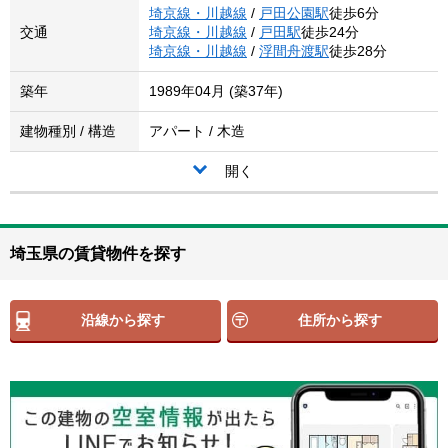
埼京線・川越線
/
戸田公園駅
徒歩6分
交通
埼京線・川越線
/
戸田駅
徒歩24分
埼京線・川越線
/
浮間舟渡駅
徒歩28分
築年
1989年04月 (築37年)
建物種別 / 構造
アパート / 木造
開く
埼玉県の賃貸物件を探す
沿線から探す
住所から探す