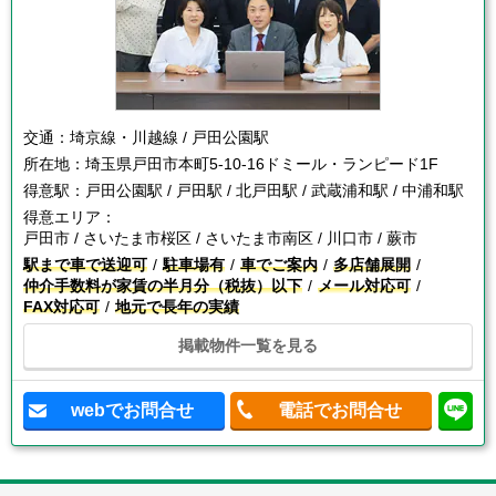
交通：
埼京線・川越線 / 戸田公園駅
所在地：
埼玉県戸田市本町5-10-16ドミール・ランピード1F
得意駅：
戸田公園駅 / 戸田駅 / 北戸田駅 / 武蔵浦和駅 / 中浦和駅
得意エリア：
戸田市 / さいたま市桜区 / さいたま市南区 / 川口市 / 蕨市
駅まで車で送迎可
駐車場有
車でご案内
多店舗展開
仲介手数料が家賃の半月分（税抜）以下
メール対応可
FAX対応可
地元で長年の実績
掲載物件一覧を見る
webでお問合せ
電話でお問合せ