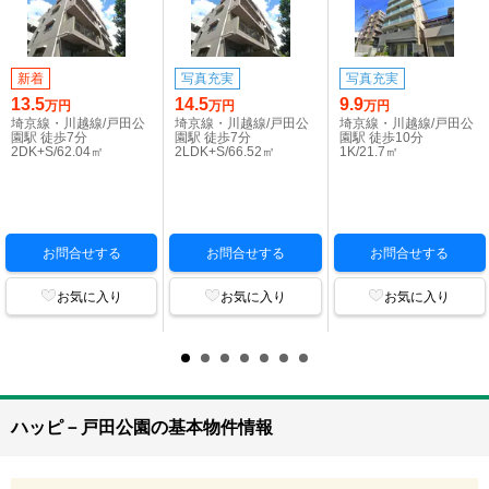
新着
写真充実
写真充実
13.5
14.5
9.9
万円
万円
万円
埼京線・川越線/戸田公
埼京線・川越線/戸田公
埼京線・川越線/戸田公
園駅 徒歩7分
園駅 徒歩7分
園駅 徒歩10分
2DK+S/62.04㎡
2LDK+S/66.52㎡
1K/21.7㎡
お問合せする
お問合せする
お問合せする
お気に入り
お気に入り
お気に入り
ハッピ－戸田公園の基本物件情報