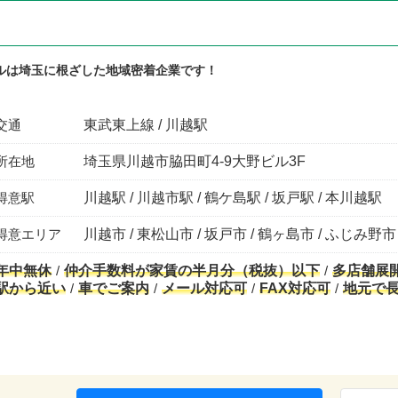
ルは埼玉に根ざした地域密着企業です！
交通
東武東上線 / 川越駅
所在地
埼玉県川越市脇田町4-9大野ビル3F
得意駅
川越駅 / 川越市駅 / 鶴ケ島駅 / 坂戸駅 / 本川越駅
得意エリア
川越市 / 東松山市 / 坂戸市 / 鶴ヶ島市 / ふじみ野市
年中無休
仲介手数料が家賃の半月分（税抜）以下
多店舗展
駅から近い
車でご案内
メール対応可
FAX対応可
地元で