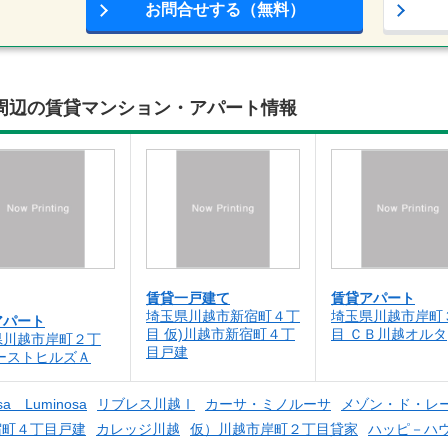
お問合せする（無料）
周辺の賃貸マンション・アパート情報
賃貸一戸建て
賃貸アパート
埼玉県川越市新宿町４丁
埼玉県川越市岸町
アパート
目 仮)川越市新宿町４丁
目 ＣＢ川越オルタ
県川越市岸町２丁
目戸建
ーストヒルズＡ
sa Luminosa
リブレス川越Ⅰ
カーサ・ミノルーサ
メゾン・ド・レ
宿町４丁目戸建
カレッジ川越
仮）川越市岸町２丁目貸家
ハッピ－ハ