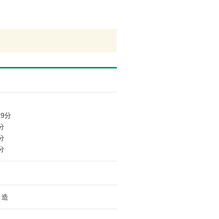
9分
分
分
分
ト造