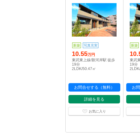
新築
写真充実
新築
10.55
10.
万円
東武東上線/新河岸駅 徒歩
東武東
19分
19分
2LDK/50.47㎡
2LDK
お問合せする（無料）
お問
詳細を見る
お気に入り