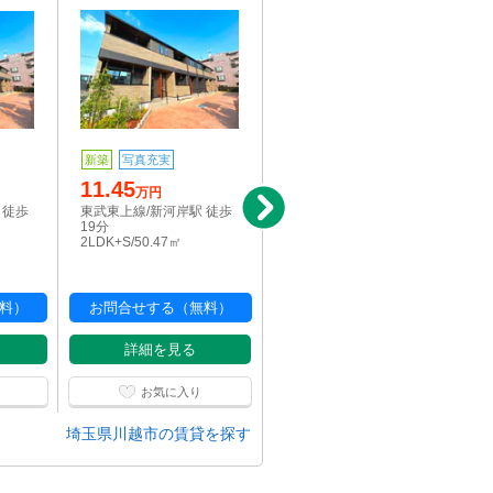
新築
写真充実
写真充実
11.45
20
万円
万円
 徒歩
東武東上線/新河岸駅 徒歩
東武東上線/川越駅 徒歩24
19分
分
2LDK+S/50.47㎡
4LDK/110.13㎡
料）
お問合せする（無料）
お問合せする（無料）
詳細を見る
詳細を見る
お気に入り
お気に入り
埼玉県川越市の賃貸を探す