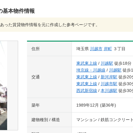
の基本物件情報
あった賃貸物件情報を元に作成した参考ページです。
住所
埼玉県
川越市
岸町
３丁目
東武東上線
/
川越駅
徒歩18分
埼京線・川越線
/
川越駅
徒歩1
交通
東武東上線
/
新河岸駅
徒歩20
東武東上線
/
川越市駅
徒歩30
西武新宿線
/
本川越駅
徒歩30
築年
1989年12月 (築36年)
建物種別 / 構造
マンション / 鉄筋コンクリー