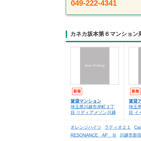
049-222-4341
カネカ坂本第６マンション
新着
新着
賃貸マンション
賃貸
埼玉県川越市岸町３丁
埼玉
目 リディアメゾン川越
目 イ
オレンジハイツ
ラティオ２１
Ca
RESONANCE AP Ⅲ
川越市新