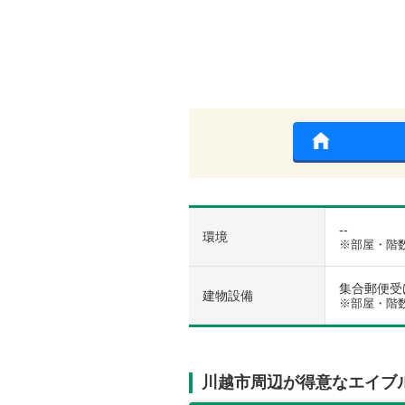
--
環境
※部屋・階
集合郵便受け 
建物設備
※部屋・階
川越市周辺が得意なエイブ