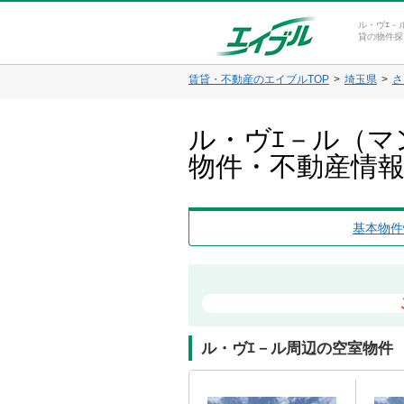
ル・ヴｴ－
貸の物件探
賃貸・不動産のエイブルTOP
埼玉県
さ
ル・ヴｴ－ル（マ
物件・不動産情
基本物件
ル・ヴｴ－ル周辺の空室物件