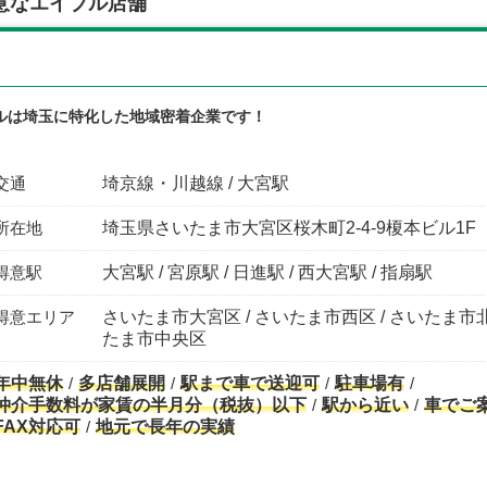
意なエイブル店舗
ルは埼玉に特化した地域密着企業です！
交通
埼京線・川越線 / 大宮駅
所在地
埼玉県さいたま市大宮区桜木町2-4-9榎本ビル1F
得意駅
大宮駅 / 宮原駅 / 日進駅 / 西大宮駅 / 指扇駅
得意エリア
さいたま市大宮区 / さいたま市西区 / さいたま市北
たま市中央区
年中無休
多店舗展開
駅まで車で送迎可
駐車場有
仲介手数料が家賃の半月分（税抜）以下
駅から近い
車でご
FAX対応可
地元で長年の実績