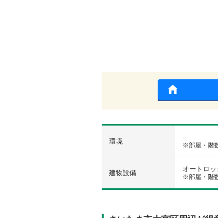
--
環境
※部屋・階
オートロック 
建物設備
※部屋・階