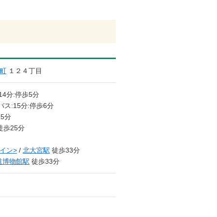
町
１２４丁目
14分:停歩5分
バス:15分:停歩6分
5分
徒歩25分
イン>
/
北大宮駅
徒歩33分
道博物館駅
徒歩33分