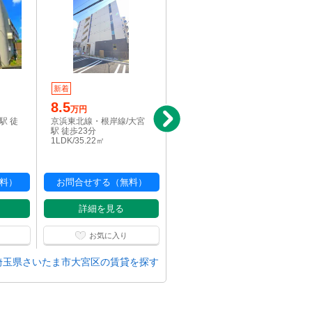
新着
写真充実
8.5
14.2
万円
万円
駅 徒
京浜東北線・根岸線/大宮
京浜東北線・根岸線/大宮
駅 徒歩23分
駅 徒歩12分
1LDK/35.22㎡
2LDK+S/63.74㎡
料）
お問合せする（無料）
お問合せする（無料）
詳細を見る
詳細を見る
お気に入り
お気に入り
埼玉県さいたま市大宮区の賃貸を探す