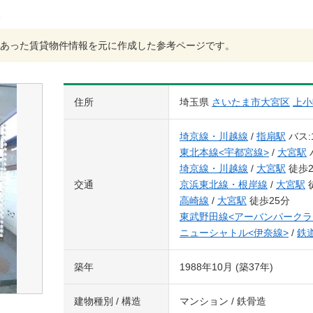
あった賃貸物件情報を元に作成した参考ページです。
住所
埼玉県
さいたま市大宮区
上小
埼京線・川越線
/
指扇駅
バス:
東北本線<宇都宮線>
/
大宮駅
埼京線・川越線
/
大宮駅
徒歩2
交通
京浜東北線・根岸線
/
大宮駅
高崎線
/
大宮駅
徒歩25分
東武野田線<アーバンパークラ
ニューシャトル<伊奈線>
/
鉄
築年
1988年10月 (築37年)
建物種別 / 構造
マンション / 鉄骨造