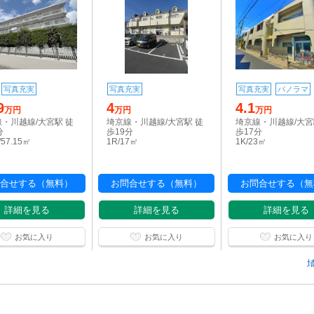
写真充実
写真充実
写真充実
パノラマ
9
4
4.1
万円
万円
万円
・川越線/大宮駅 徒
埼京線・川越線/大宮駅 徒
埼京線・川越線/大宮
分
歩19分
歩17分
/57.15㎡
1R/17㎡
1K/23㎡
合せする（無料）
お問合せする（無料）
お問合せする（無
詳細を見る
詳細を見る
詳細を見る
お気に入り
お気に入り
お気に入り