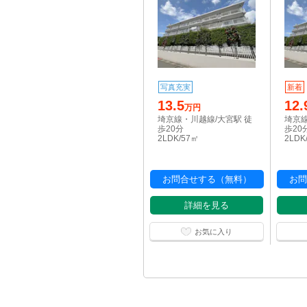
写真充実
新着
13.5
12.
万円
埼京線・川越線/大宮駅 徒
埼京線
歩20分
歩20
2LDK/57㎡
2LDK
お問合せする（無料）
お問
詳細を見る
お気に入り