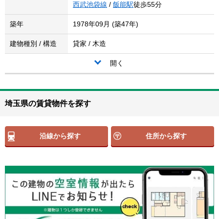
西武池袋線
/
飯能駅
徒歩55分
築年
1978年09月 (築47年)
建物種別 / 構造
貸家 / 木造
開く
埼玉県の賃貸物件を探す
沿線から探す
住所から探す