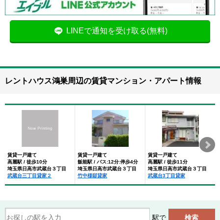
LINEで通知を受け取る(無料)
レントハウス鴻巣周辺の賃貸マンション・アパート情報
賃貸一戸建て
賃貸一戸建て
賃貸一戸建て
高麗駅 / 徒歩10分
飯能駅 / バス:12分:停歩4分
高麗駅 / 徒歩11分
埼玉県日高市武蔵台３丁目
埼玉県日高市武蔵台３丁目
埼玉県日高市武蔵台３丁目
武蔵台三丁目貸家２
竹中様邸貸家
武蔵台3丁目貸家
駅で