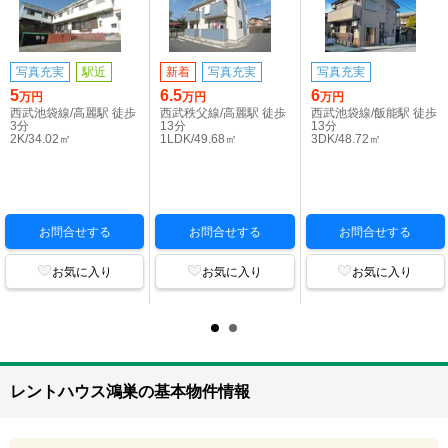
写真充実
駅近
新着
写真充実
写真充実
5
6.5
6
万円
万円
万円
西武池袋線/高麗駅 徒歩
西武秩父線/高麗駅 徒歩
西武池袋線/飯能駅 徒歩
3分
13分
13分
2K/34.02㎡
1LDK/49.68㎡
3DK/48.72㎡
お問合せする
お問合せする
お問合せする
お気に入り
お気に入り
お気に入り
レントハウス鴻巣の基本物件情報