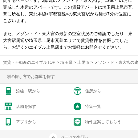
関するページです。2階建のメゾン・ド・東大宮は、1988年01月に
完成した木造のアパートです。この賃貸アパートは埼玉県上尾市瓦
葺に所在し、東北本線<宇都宮線>の東大宮駅から徒歩7分の位置に
ございます。
また、メゾン・ド・東大宮の最新の空室状況のご確認でしたり、東
大宮駅周辺や埼玉県上尾市瓦葺エリアで賃貸物件をお探しでした
ら、お近くのエイブル上尾店までお気軽にお問合せください。
賃貸・不動産のエイブルTOP
>
埼玉県
>
上尾市
>
メゾン・ド・東大宮の
別の探し方でお部屋を探す
沿線・駅から
住所から
店舗を探す
特集一覧
アプリから
物件提案してもらう
ページの先頭へ