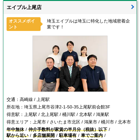
エイブル上尾店
オススメポイ
埼玉エイブルは埼玉に特化した地域密着企
ント
業です！
交通：
高崎線 / 上尾駅
所在地：
埼玉県上尾市谷津2-1-50-35上尾駅前会館3F
得意駅：
上尾駅 / 北上尾駅 / 桶川駅 / 北本駅 / 鴻巣駅
得意エリア：
上尾市 / さいたま市北区 / 鴻巣市 / 桶川市 / 北本市
年中無休
仲介手数料が家賃の半月分（税抜）以下
駅から近い
多店舗展開
駐車場有
車でご案内