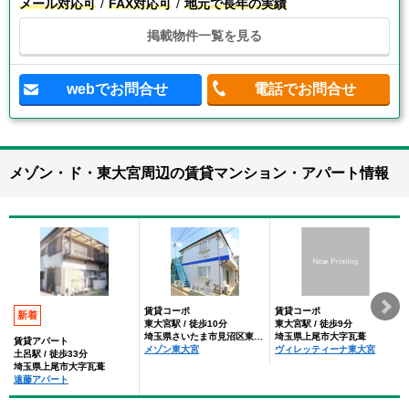
メール対応可
FAX対応可
地元で長年の実績
掲載物件一覧を見る
webでお問合せ
電話でお問合せ
メゾン・ド・東大宮周辺の賃貸マンション・アパート情報
賃貸コーポ
賃貸コーポ
新着
東大宮駅 / 徒歩10分
東大宮駅 / 徒歩9分
埼玉県さいたま市見沼区東大宮
埼玉県上尾市大字瓦葺
賃貸アパート
メゾン東大宮
ヴィレッティーナ東大宮
土呂駅 / 徒歩33分
埼玉県上尾市大字瓦葺
遠藤アパート