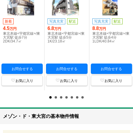
新着
写真充実
駅近
写真充実
駅近
4.5
6.8
8.8
万円
万円
万円
東北本線<宇都宮線>/東
東北本線<宇都宮線>/東
東北本線<宇都宮線>/東
大宮駅 徒歩7分
大宮駅 徒歩5分
大宮駅 徒歩4分
2DK/34.7㎡
1K/23.18㎡
1LDK/40.84㎡
お問合せする
お問合せする
お問合せする
お気に入り
お気に入り
お気に入り
メゾン・ド・東大宮の基本物件情報