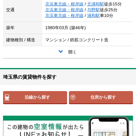
京浜東北線・根岸線
/
北浦和駅
徒歩15分
交通
京浜東北線・根岸線
/
与野駅
徒歩25分
京浜東北線・根岸線
/
浦和駅
車10分
築年
1980年03月 (築46年)
建物種別 / 構造
マンション / 鉄筋コンクリート造
開く
埼玉県の賃貸物件を探す
沿線から探す
住所から探す