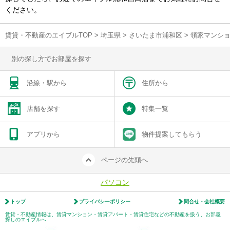
ください。
賃貸・不動産のエイブルTOP
>
埼玉県
>
さいたま市浦和区
>
領家マンシ
別の探し方でお部屋を探す
沿線・駅から
住所から
店舗を探す
特集一覧
アプリから
物件提案してもらう
ページの先頭へ
パソコン
トップ
プライバシーポリシー
問合せ・会社概要
賃貸・不動産情報は、賃貸マンション・賃貸アパート・賃貸住宅などの不動産を扱う、お部屋
探しのエイブルへ