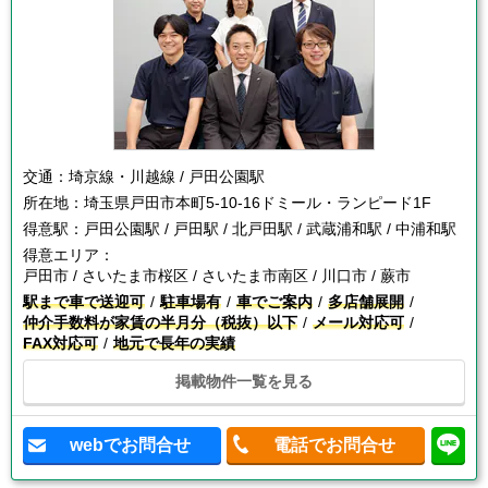
交通：
埼京線・川越線 / 戸田公園駅
所在地：
埼玉県戸田市本町5-10-16ドミール・ランピード1F
得意駅：
戸田公園駅 / 戸田駅 / 北戸田駅 / 武蔵浦和駅 / 中浦和駅
得意エリア：
戸田市 / さいたま市桜区 / さいたま市南区 / 川口市 / 蕨市
駅まで車で送迎可
駐車場有
車でご案内
多店舗展開
仲介手数料が家賃の半月分（税抜）以下
メール対応可
FAX対応可
地元で長年の実績
掲載物件一覧を見る
webでお問合せ
電話でお問合せ