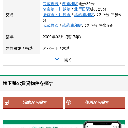
武蔵野線
/
西浦和駅
徒歩29分
埼京線・川越線
/
北戸田駅
徒歩29分
交通
埼京線・川越線
/
武蔵浦和駅
バス:7分:停歩5
分
武蔵野線
/
武蔵浦和駅
バス:7分:停歩5分
築年
2009年02月 (築17年)
建物種別 / 構造
アパート / 木造
開く
埼玉県の賃貸物件を探す
沿線から探す
住所から探す