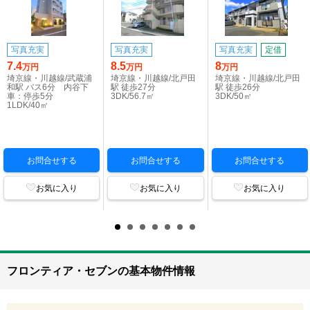
写真充実
写真充実
写真充実
定借
7.4
8.5
8
万円
万円
万円
埼京線・川越線/武蔵浦
埼京線・川越線/北戸田
埼京線・川越線/北戸田
和駅 バス6分 内谷下
駅 徒歩27分
駅 徒歩26分
車：停歩5分
3DK/56.7㎡
3DK/50㎡
1LDK/40㎡
お問合せする
お問合せする
お問合せする
お気に入り
お気に入り
お気に入り
フロンティア・セブンの基本物件情報