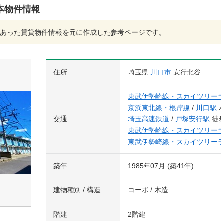
本物件情報
あった賃貸物件情報を元に作成した参考ページです。
住所
埼玉県
川口市
安行北谷
東武伊勢崎線・スカイツリー
京浜東北線・根岸線
/
川口駅
交通
埼玉高速鉄道
/
戸塚安行駅
徒
東武伊勢崎線・スカイツリー
東武伊勢崎線・スカイツリー
築年
1985年07月 (築41年)
建物種別 / 構造
コーポ / 木造
階建
2階建