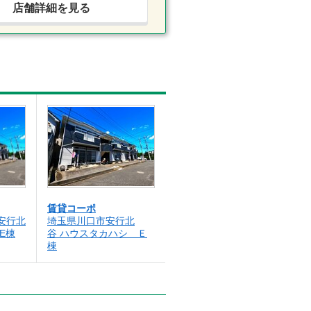
店舗詳細を見る
賃貸コーポ
安行北
埼玉県川口市安行北
E棟
谷 ハウスタカハシ Ｅ
棟