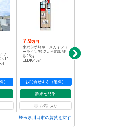
7.9
新着
写真充実
万円
9
東武伊勢崎線・スカイツリ
万円
ーライン/獨協大学前駅 徒
イツ
東武伊勢崎線・スカイツ
歩26分
ス15
リーライン/新田駅 徒歩33
1LDK/40㎡
6分
分
1LDK/50.87㎡
料）
お問合せする（無料）
お問合せする（無料）
詳細を見る
詳細を見る
お気に入り
お気に入り
埼玉県川口市の賃貸を探す