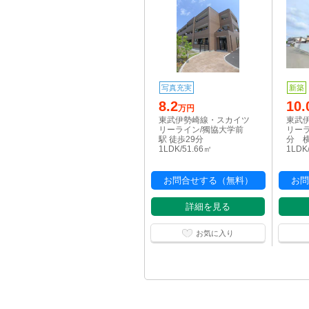
写真充実
新築
8.2
10.
万円
東武伊勢崎線・スカイツ
東武
リーライン/獨協大学前
リーラ
駅 徒歩29分
分 
1LDK/51.66㎡
1LDK
お問合せする（無料）
お問
詳細を見る
お気に入り