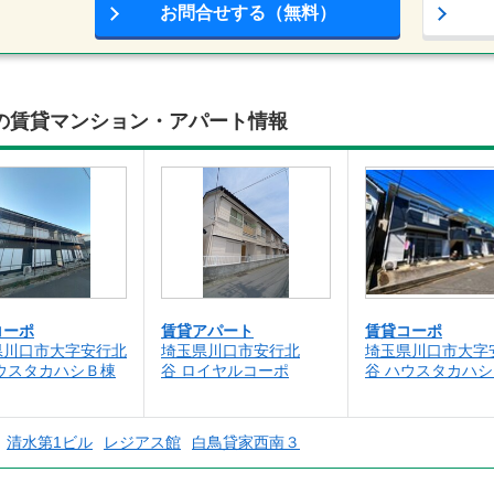
お問合せする（無料）
の賃貸マンション・アパート情報
コーポ
賃貸アパート
賃貸コーポ
県川口市大字安行北
埼玉県川口市安行北
埼玉県川口市大字
ハウスタカハシＢ棟
谷 ロイヤルコーポ
谷 ハウスタカハシ
清水第1ビル
レジアス館
白鳥貸家西南３