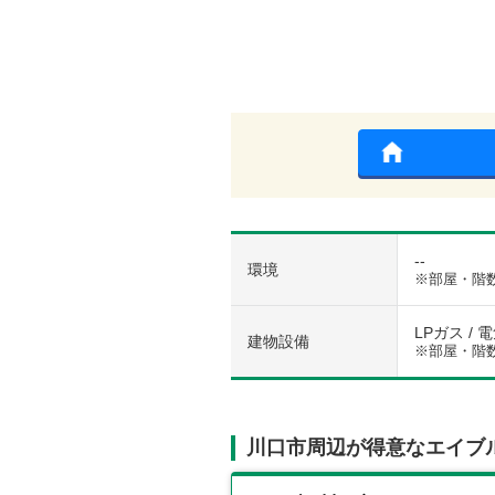
--
環境
※部屋・階
LPガス / 
建物設備
※部屋・階
川口市周辺が得意なエイブ