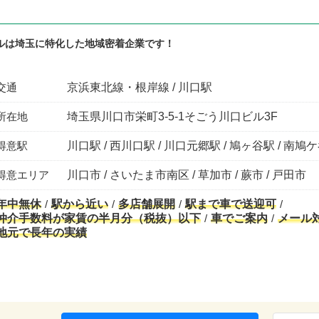
ルは埼玉に特化した地域密着企業です！
交通
京浜東北線・根岸線 / 川口駅
所在地
埼玉県川口市栄町3-5-1そごう川口ビル3F
得意駅
川口駅 / 西川口駅 / 川口元郷駅 / 鳩ヶ谷駅 / 南鳩
得意エリア
川口市 / さいたま市南区 / 草加市 / 蕨市 / 戸田市
年中無休
駅から近い
多店舗展開
駅まで車で送迎可
仲介手数料が家賃の半月分（税抜）以下
車でご案内
メール
地元で長年の実績