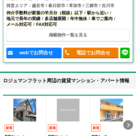
得意エリア：
越谷市 / 春日部市 / 草加市 / 三郷市 / 吉川市
仲介手数料が家賃の半月分（税抜）以下
駅から近い
地元で長年の実績
多店舗展開
年中無休
車でご案内
メール対応可
FAX対応可
掲載物件一覧を見る
webでお問合せ
電話でお問合せ
ロジュマンフラット周辺の賃貸マンション・アパート情報
新着
新着
新着