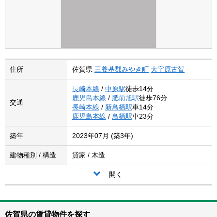
住所
佐賀県
三養基郡みやき町
大字原古賀
長崎本線
/
中原駅
徒歩14分
鹿児島本線
/
肥前旭駅
徒歩76分
交通
長崎本線
/
新鳥栖駅
車14分
鹿児島本線
/
鳥栖駅
車23分
築年
2023年07月 (築3年)
建物種別 / 構造
貸家 / 木造
開く
佐賀県の賃貸物件を探す