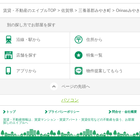
賃貸・不動産のエイブルTOP
>
佐賀県
>
三養基郡みやき町
>
Orinasみ
別の探し方でお部屋を探す
沿線・駅から
住所から
店舗を探す
特集一覧
アプリから
物件提案してもらう
ページの先頭へ
パソコン
トップ
プライバシーポリシー
問合せ・会社概要
賃貸・不動産情報は、賃貸マンション・賃貸アパート・賃貸住宅などの不動産を扱う、お部屋
探しのエイブルへ