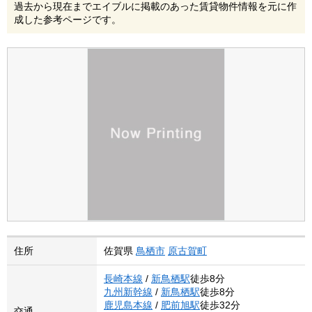
過去から現在までエイブルに掲載のあった賃貸物件情報を元に作
成した参考ページです。
住所
佐賀県
鳥栖市
原古賀町
長崎本線
/
新鳥栖駅
徒歩8分
九州新幹線
/
新鳥栖駅
徒歩8分
鹿児島本線
/
肥前旭駅
徒歩32分
交通