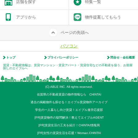
店舗を探す
特集一覧
アプリから
物件提案してもらう
ページの先頭へ
パソコン
トップ
プライバシーポリシー
問合せ・会社概要
賃貸・不動産情報は、賃貸マンション・賃貸アパート・賃貸住宅などの不動産を扱う、お部屋
探しのエイブルへ
(C) ABLE INC. All rights reserved.
佐賀県の不動産賃貸の物件情報なら CHINTAI
過去の掲載物件も探せる！エイブル賃貸物件アーカイブ
学生の一人暮らし向け賃貸！エイブル進学応援部
[PR]賃貸物件の疑問解決！教えてエイブルAGENT
[PR]賃貸生活の工夫を紹介！CHINTAI情報局
[PR]女性の賃貸生活を応援！Woman.CHINTAI