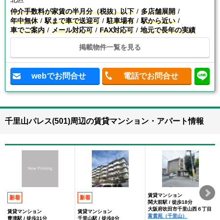
仲介手数料が家賃の半月分（税抜）以下
多店舗展開
年中無休
駅まで車で送迎可
駐車場有
駅から近い
車でご案内
メール対応可
FAX対応可
地元で長年の実績
掲載物件一覧を見る
webでお問合せ
電話でお問合せ
千里山パレス(501)周辺の賃貸マンション・アパート情報
賃貸マンション
新着
新着
関大前駅 / 徒歩18分
大阪府吹田市千里山西６丁目
賃貸マンション
賃貸マンション
富貴苑（千里山）
豊津駅 / 徒歩31分
千里山駅 / 徒歩8分