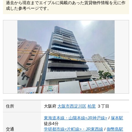
過去から現在までエイブルに掲載のあった賃貸物件情報を元に作
成した参考ページです。
住所
大阪府
大阪市西淀川区
柏里
３丁目
東海道本線・山陽本線<JR神戸線>
/
塚本駅
徒歩4分
交通
学研都市線<片町線>・JR東西線
/
御幣島駅