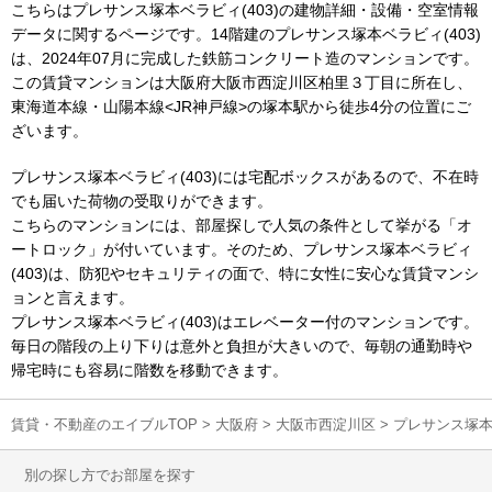
こちらはプレサンス塚本ベラビィ(403)の建物詳細・設備・空室情報
データに関するページです。14階建のプレサンス塚本ベラビィ(403)
は、2024年07月に完成した鉄筋コンクリート造のマンションです。
この賃貸マンションは大阪府大阪市西淀川区柏里３丁目に所在し、
東海道本線・山陽本線<JR神戸線>の塚本駅から徒歩4分の位置にご
ざいます。
プレサンス塚本ベラビィ(403)には宅配ボックスがあるので、不在時
でも届いた荷物の受取りができます。
こちらのマンションには、部屋探しで人気の条件として挙がる「オ
ートロック」が付いています。そのため、プレサンス塚本ベラビィ
(403)は、防犯やセキュリティの面で、特に女性に安心な賃貸マンシ
ョンと言えます。
プレサンス塚本ベラビィ(403)はエレベーター付のマンションです。
毎日の階段の上り下りは意外と負担が大きいので、毎朝の通勤時や
帰宅時にも容易に階数を移動できます。
賃貸・不動産のエイブルTOP
>
大阪府
>
大阪市西淀川区
>
プレサンス塚本
別の探し方でお部屋を探す