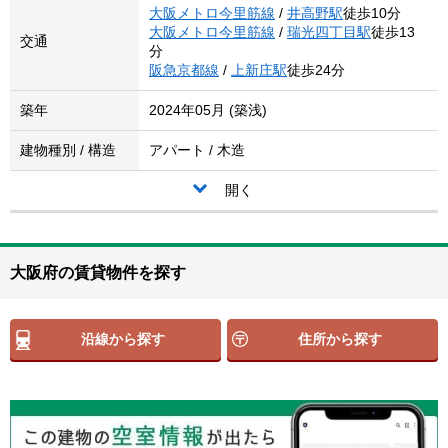
大阪メトロ今里筋線
/
井高野駅
徒歩10分
大阪メトロ今里筋線
/
瑞光四丁目駅
徒歩13
交通
分
阪急京都線
/
上新庄駅
徒歩24分
築年
2024年05月 (築浅)
建物種別 / 構造
アパート / 木造
開く
大阪府の賃貸物件を探す
沿線から探す
住所から探す