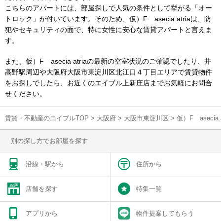
こちらのアパートには、部屋探しで人気の条件として挙がる「オー
トロック」が付いています。そのため、仮）F asecia atriaは、防
犯やセキュリティの面で、特に女性に安心な賃貸アパートと言えま
す。
また、仮）F asecia atriaの最新の空室状況のご確認でしたり、井
高野駅周辺や大阪府大阪市東淀川区北江口４丁目エリアで賃貸物件
をお探しでしたら、お近くのエイブル上新庄店までお気軽にお問合
せください。
賃貸・不動産のエイブルTOP
>
大阪府
>
大阪市東淀川区
>
仮）F aseci
別の探し方でお部屋を探す
沿線・駅から
住所から
店舗を探す
特集一覧
アプリから
物件提案してもらう