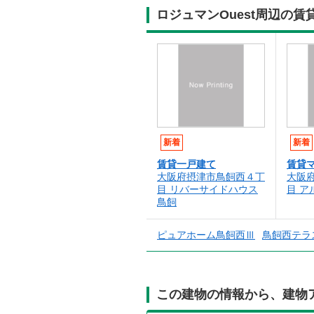
ロジュマンOuest周辺の
新着
新着
賃貸一戸建て
賃貸
大阪府摂津市鳥飼西４丁
大阪
目 リバーサイドハウス
目 ア
鳥飼
ピュアホーム鳥飼西Ⅲ
鳥飼西テラ
この建物の情報から、建物