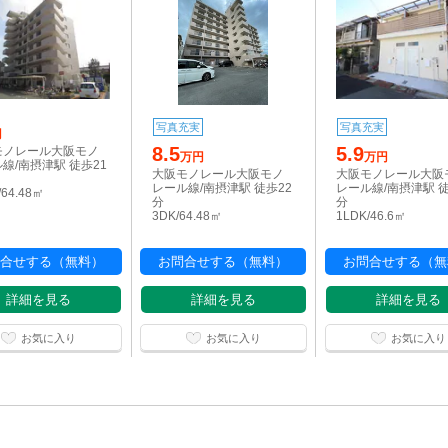
写真充実
写真充実
円
8.5
5.9
モノレール大阪モノ
万円
万円
線/南摂津駅 徒歩21
大阪モノレール大阪モノ
大阪モノレール大阪
レール線/南摂津駅 徒歩22
レール線/南摂津駅 徒
/64.48㎡
分
分
3DK/64.48㎡
1LDK/46.6㎡
合せする（無料）
お問合せする（無料）
お問合せする（無
詳細を見る
詳細を見る
詳細を見る
お気に入り
お気に入り
お気に入り