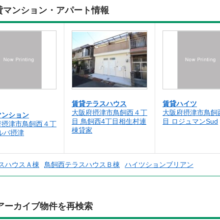
賃貸マンション・アパート情報
賃貸テラスハウス
賃貸ハイツ
大阪府摂津市鳥飼西４丁
大阪府摂津市鳥飼
マンション
目 鳥飼西4丁目相生村連
目 ロジュマンSud
府摂津市鳥飼西４丁
棟貸家
ルバ摂津
スハウスＡ棟
鳥飼西テラスハウスＢ棟
ハイツションブリアン
アーカイブ物件を再検索