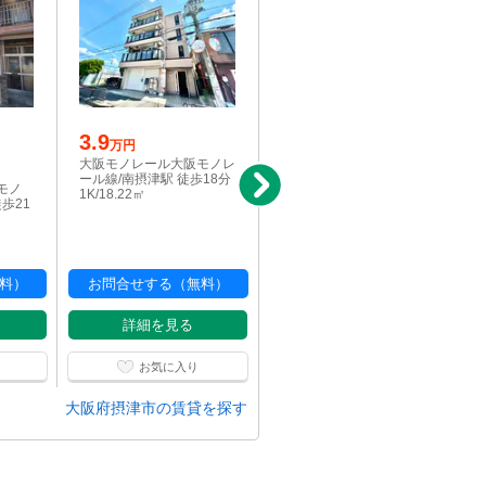
3.9
写真充実
万円
3.8
大阪モノレール大阪モノレ
万円
ール線/南摂津駅 徒歩18分
モノ
大阪モノレール大阪モノ
1K/18.22㎡
歩21
レール線/南摂津駅 徒歩25
分
1R/21.33㎡
料）
お問合せする（無料）
お問合せする（無料）
詳細を見る
詳細を見る
お気に入り
お気に入り
大阪府摂津市の賃貸を探す