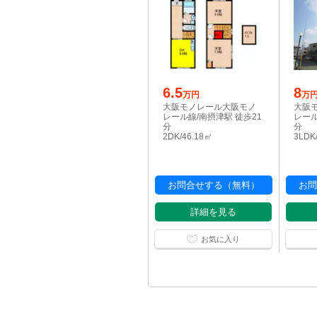
6.5
8
万円
万
大阪モノレール大阪モノ
大阪
レール線/南摂津駅 徒歩21
レール
分
分
2DK/46.18㎡
3LDK
お問合せする（無料）
お問
詳細を見る
お気に入り