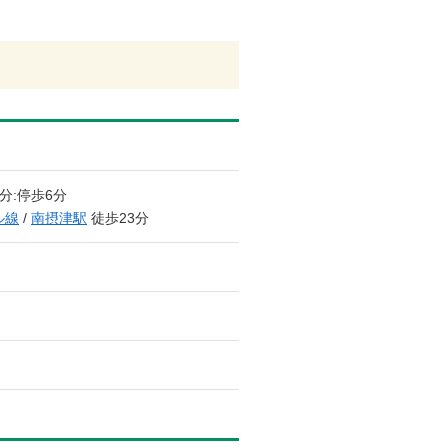
9分:停歩6分
ル線
/
南摂津駅
徒歩23分