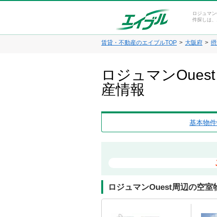
ロジュマン
件探しは、
賃貸・不動産のエイブルTOP
大阪府
摂
ロジュマンOue
産情報
基本物件
ロジュマンOuest周辺の空室