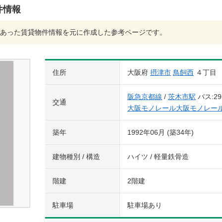
件情報
あった賃貸物件情報を元に作成した参考ページです。
住所
大阪府
摂津市
鳥飼西
４丁目
阪急京都線
/
茨木市駅
バス:2
交通
大阪モノレール大阪モノレー
築年
1992年06月 (築34年)
建物種別 / 構造
ハイツ / 軽量鉄骨造
階建
2階建
駐車場
駐車場あり