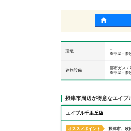
--
環境
※部屋・階
都市ガス / 
建物設備
※部屋・階
摂津市周辺が得意なエイブ
エイブル千里丘店
オススメポイント
摂津市、吹