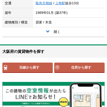
交通
阪急京都線
/
上牧駅
徒歩13分
築年
1989年01月 (築37年)
建物種別 / 構造
貸家 / 木造
開く
大阪府の賃貸物件を探す
沿線から探す
住所から探す