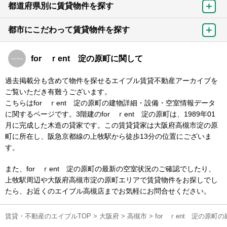
都道府県別に賃貸物件を探す
都市にこだわって賃貸物件を探す
for ｒent 淀の原町に関して
過去掲載分も含めて物件を探せるエイブル賃貸不動産アーカイブを
ご覧いただき有難うございます。
こちらはfor ｒent 淀の原町の建物詳細・設備・空室情報データ
に関するページです。3階建のfor ｒent 淀の原町は、1989年01
月に完成した木造の貸家です。この賃貸貸家は大阪府高槻市淀の原
町に所在し、阪急京都線の上牧駅から徒歩13分の位置にございま
す。
また、for ｒent 淀の原町の最新の空室状況のご確認でしたり、
上牧駅周辺や大阪府高槻市淀の原町エリアで賃貸物件をお探しでし
たら、お近くのエイブル高槻店までお気軽にお問合せください。
賃貸・不動産のエイブルTOP
>
大阪府
>
高槻市
>
for ｒent 淀の原