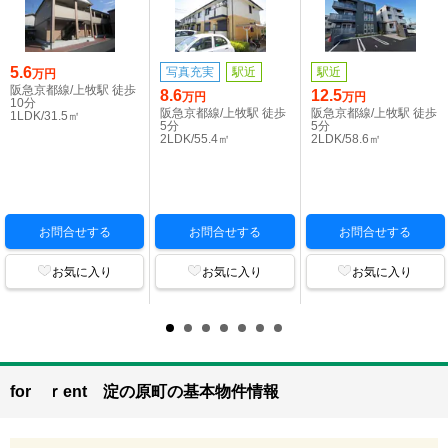
5.6
写真充実
駅近
駅近
万円
阪急京都線/上牧駅 徒歩
8.6
12.5
万円
万円
10分
阪急京都線/上牧駅 徒歩
阪急京都線/上牧駅 徒歩
1LDK/31.5㎡
5分
5分
2LDK/55.4㎡
2LDK/58.6㎡
お問合せする
お問合せする
お問合せする
お気に入り
お気に入り
お気に入り
for ｒent 淀の原町の基本物件情報