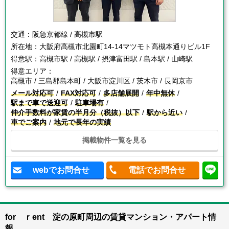
交通：
阪急京都線 / 高槻市駅
所在地：
大阪府高槻市北園町14-14マツモト高槻本通りビル1F
得意駅：
高槻市駅 / 高槻駅 / 摂津富田駅 / 島本駅 / 山崎駅
得意エリア：
高槻市 / 三島郡島本町 / 大阪市淀川区 / 茨木市 / 長岡京市
メール対応可
FAX対応可
多店舗展開
年中無休
駅まで車で送迎可
駐車場有
仲介手数料が家賃の半月分（税抜）以下
駅から近い
車でご案内
地元で長年の実績
掲載物件一覧を見る
webでお問合せ
電話でお問合せ
for ｒent 淀の原町周辺の賃貸マンション・アパート情
報