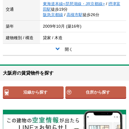
東海道本線<琵琶湖線・JR京都線>
/
摂津富
交通
田駅
徒歩19分
阪急京都線
/
高槻市駅
徒歩26分
築年
2009年10月 (築16年)
建物種別 / 構造
貸家 / 木造
開く
大阪府の賃貸物件を探す
沿線から探す
住所から探す