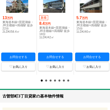
13
5.7
新着
万円
万円
東海道本線<琵琶湖線・
東海道本線<琵琶湖線・
8.4
万円
JR京都線>/高槻駅 徒歩
JR京都線>/高槻駅 徒歩
東海道本線<琵琶湖線・
22分
15分
JR京都線>/高槻駅 徒歩
2LDK/58.4㎡
1LDK/40㎡
18分
1LDK/42㎡
お問合せする
お問合せする
お問合せする
お気に入り
お気に入り
お気に入り
古曽部町3丁目貸家の基本物件情報