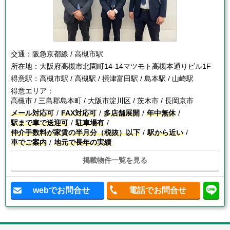
交通：
阪急京都線 / 高槻市駅
所在地：
大阪府高槻市北園町14-14マツモト高槻本通りビル1F
得意駅：
高槻市駅 / 高槻駅 / 摂津富田駅 / 島本駅 / 山崎駅
得意エリア：
高槻市 / 三島郡島本町 / 大阪市淀川区 / 茨木市 / 長岡京市
メール対応可
FAX対応可
多店舗展開
年中無休
駅まで車で送迎可
駐車場有
仲介手数料が家賃の半月分（税抜）以下
駅から近い
車でご案内
地元で長年の実績
掲載物件一覧を見る
webでお問合せ
電話でお問合せ