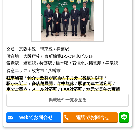
交通：
京阪本線・鴨東線 / 樟葉駅
所在地：
大阪府枚方市町楠葉1-5-3速水ビル1F
得意駅：
樟葉駅 / 牧野駅 / 橋本駅 / 石清水八幡宮駅 / 長尾駅
得意エリア：
枚方市 / 八幡市
駐車場有
仲介手数料が家賃の半月分（税抜）以下
駅から近い
多店舗展開
年中無休
駅まで車で送迎可
車でご案内
メール対応可
FAX対応可
地元で長年の実績
掲載物件一覧を見る
webでお問合せ
電話でお問合せ