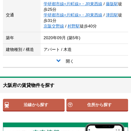
学研都市線<片町線>・JR東西線
/
藤阪駅
徒
歩25分
交通
学研都市線<片町線>・JR東西線
/
津田駅
徒
歩31分
京阪交野線
/
村野駅
徒歩40分
築年
2020年09月 (築5年)
建物種別 / 構造
アパート / 木造
開く
大阪府の賃貸物件を探す
沿線から探す
住所から探す