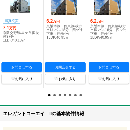
6.2
6.2
写真充実
万円
万円
京阪本線・鴨東線/枚方
京阪本線・鴨東線/枚方
7.1
万円
市駅 バス18分 四ツ辻
市駅 バス18分 四ツ辻
京阪交野線/星ケ丘駅 徒
下車：停歩4分
下車：停歩4分
歩37分
1LDK/40.95㎡
1LDK/40.95㎡
1LDK/40.13㎡
お問合せする
お問合せする
お問合せする
お気に入り
お気に入り
お気に入り
エレガントコーエイ IIの基本物件情報