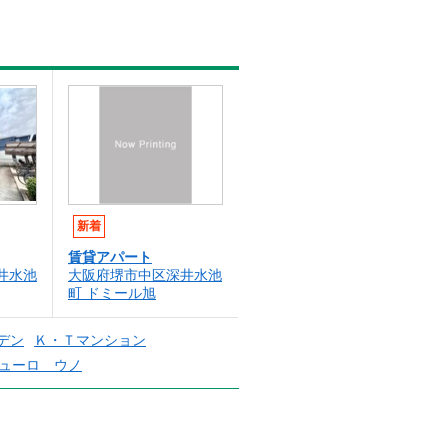
新着
賃貸アパート
井水池
大阪府堺市中区深井水池
町 ドミール旭
デン
Ｋ・Ｔマンション
ューロ ウノ