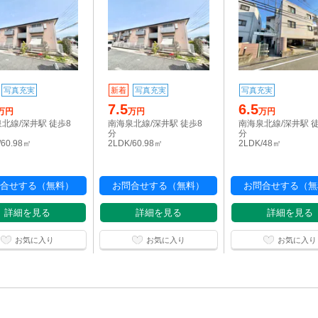
写真充実
新着
写真充実
写真充実
7.5
6.5
万円
万円
万円
北線/深井駅 徒歩8
南海泉北線/深井駅 徒歩8
南海泉北線/深井駅 
分
分
/60.98㎡
2LDK/60.98㎡
2LDK/48㎡
合せする（無料）
お問合せする（無料）
お問合せする（無
詳細を見る
詳細を見る
詳細を見る
お気に入り
お気に入り
お気に入り