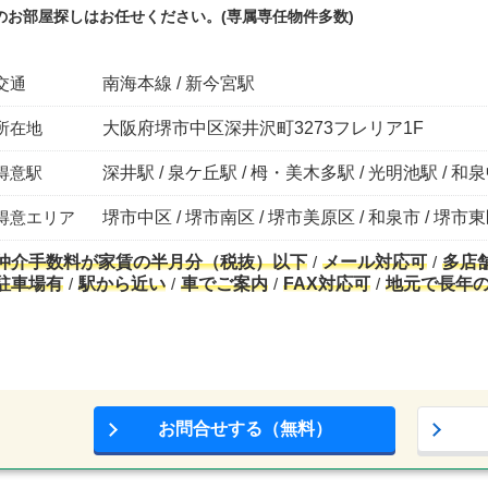
のお部屋探しはお任せください。(専属専任物件多数)
交通
南海本線 / 新今宮駅
所在地
大阪府堺市中区深井沢町3273フレリア1F
得意駅
深井駅 / 泉ケ丘駅 / 栂・美木多駅 / 光明池駅 / 和
得意エリア
堺市中区 / 堺市南区 / 堺市美原区 / 和泉市 / 堺市
仲介手数料が家賃の半月分（税抜）以下
メール対応可
多店
駐車場有
駅から近い
車でご案内
FAX対応可
地元で長年
お問合せする（無料）