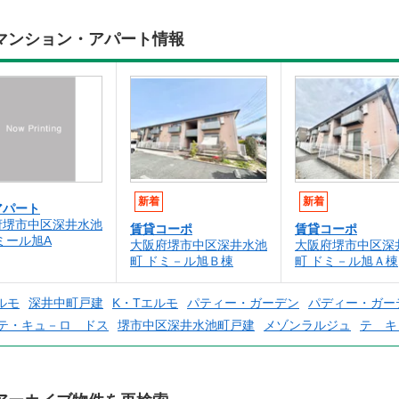
マンション・アパート情報
新着
新着
アパート
府堺市中区深井水池
賃貸コーポ
賃貸コーポ
ミール旭A
大阪府堺市中区深井水池
大阪府堺市中区深
町 ドミ－ル旭Ｂ棟
町 ドミ－ル旭Ａ棟
ルモ
深井中町戸建
K・Tエルモ
パティー・ガーデン
パディー・ガー
テ・キュ－ロ ドス
堺市中区深井水池町戸建
メゾンラルジュ
テ キ