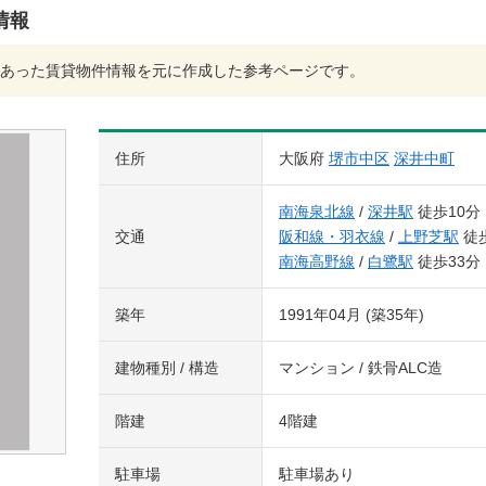
情報
あった賃貸物件情報を元に作成した参考ページです。
住所
大阪府
堺市中区
深井中町
南海泉北線
/
深井駅
徒歩10分
交通
阪和線・羽衣線
/
上野芝駅
徒歩
南海高野線
/
白鷺駅
徒歩33分
築年
1991年04月 (築35年)
建物種別 / 構造
マンション / 鉄骨ALC造
階建
4階建
駐車場
駐車場あり