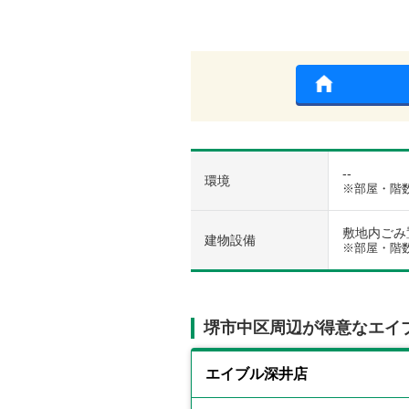
--
環境
※部屋・階
敷地内ごみ置き
建物設備
※部屋・階
堺市中区周辺が得意なエイ
エイブル深井店