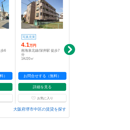
写真充実
写真充実
パノラマ
4.1
7.3
万円
万円
徒歩6
南海泉北線/深井駅 徒歩7
南海泉北線/深井駅 徒歩7
分
分
1K/20㎡
2LDK/50.2㎡
料）
お問合せする（無料）
お問合せする（無料）
詳細を見る
詳細を見る
お気に入り
お気に入り
大阪府堺市中区の賃貸を探す