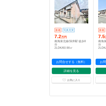
新着
写真充実
新着
7.2
7.5
万円
南海泉北線/深井駅 徒歩8
南海泉
分
分
2LDK/60.98㎡
2LDK
お問合せする（無料）
お問
詳細を見る
お気に入り