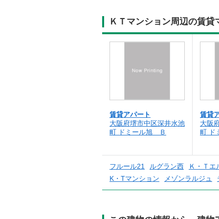
ＫＴマンション周辺の賃貸
賃貸アパート
賃貸
大阪府堺市中区深井水池
大阪
町 ドミール旭 Ｂ
町 ド
フルール21
ルグラン西
Ｋ・Ｔエ
K・Tマンション
メゾンラルジュ