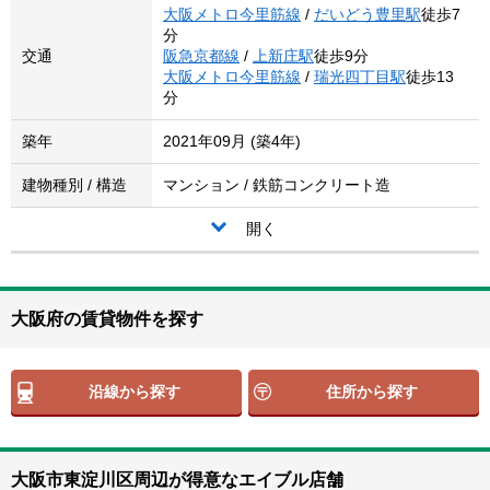
大阪メトロ今里筋線
/
だいどう豊里駅
徒歩7
分
交通
阪急京都線
/
上新庄駅
徒歩9分
大阪メトロ今里筋線
/
瑞光四丁目駅
徒歩13
分
築年
2021年09月 (築4年)
建物種別 / 構造
マンション / 鉄筋コンクリート造
開く
大阪府の賃貸物件を探す
沿線から探す
住所から探す
大阪市東淀川区周辺が得意なエイブル店舗