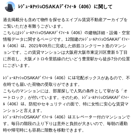
ﾚｼﾞｭｰﾙｱｯｼｭOSAKAﾃﾞｲﾌｨｰﾙ（406）に関して
過去掲載分も含めて物件を探せるエイブル賃貸不動産アーカイブを
ご覧いただき有難うございます。
こちらはﾚｼﾞｭｰﾙｱｯｼｭOSAKAﾃﾞｲﾌｨｰﾙ（406）の建物詳細・設備・空室
情報データに関するページです。12階建のﾚｼﾞｭｰﾙｱｯｼｭOSAKAﾃﾞｲﾌｨｰ
ﾙ（406）は、2021年09月に完成した鉄筋コンクリート造のマンシ
ョンです。この賃貸マンションは大阪府大阪市東淀川区豊新５丁目
に所在し、大阪メトロ今里筋線のだいどう豊里駅から徒歩7分の位置
にございます。
ﾚｼﾞｭｰﾙｱｯｼｭOSAKAﾃﾞｲﾌｨｰﾙ（406）には宅配ボックスがあるので、不
在時でも届いた荷物の受取りができます。
こちらのマンションには、部屋探しで人気の条件として挙がる「オ
ートロック」が付いています。そのため、ﾚｼﾞｭｰﾙｱｯｼｭOSAKAﾃﾞｲﾌｨｰ
ﾙ（406）は、防犯やセキュリティの面で、特に女性に安心な賃貸マ
ンションと言えます。
ﾚｼﾞｭｰﾙｱｯｼｭOSAKAﾃﾞｲﾌｨｰﾙ（406）はエレベーター付のマンションで
す。毎日の階段の上り下りは意外と負担が大きいので、毎朝の通勤
時や帰宅時にも容易に階数を移動できます。