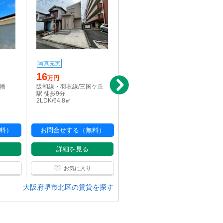
8
写真充実
万円
16
阪和線・羽衣線/三国ケ丘
万円
駅 徒歩7分
八幡
阪和線・羽衣線/三国ケ丘
1LDK/42㎡
駅 徒歩9分
2LDK/64.8㎡
料）
お問合せする（無料）
お問合せする（無料）
詳細を見る
詳細を見る
お気に入り
お気に入り
大阪府堺市北区の賃貸を探す