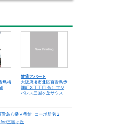
賃貸アパート
舌鳥梅
大阪府堺市北区百舌鳥赤
ll
畑町３丁丁目 仮）フジ
パレス三国ヶ丘サウス
百舌鳥八幡Ⅴ番館
コーポ新宅２
nfort三国ヶ丘