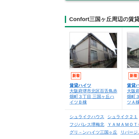
Confort三国ヶ丘周辺の
新着
新着
賃貸ハイツ
賃貸
大阪府堺市北区百舌鳥赤
大阪
畑町３丁目 三国ヶ丘ハ
畑町
イツＢ棟
ツＡ
シュライクハウス
シュライク２１
フジパレス堺梅北
ＹＡＭＡＭＯＴ
グリ－ンハイツ三国ヶ丘
リバージ