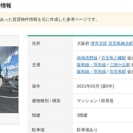
件情報
あった賃貸物件情報を元に作成した参考ページです。
住所
大阪府
堺市北区
百舌鳥梅北
南海高野線
/
百舌鳥八幡駅
徒
交通
阪和線・羽衣線
/
三国ケ丘駅
阪和線・羽衣線
/
百舌鳥駅
徒
築年
2021年03月 (築5年)
建物種別 / 構造
マンション / 鉄骨造
階建
3階建
駐車場
駐車場あり