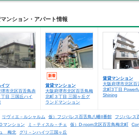
賃貸マンション・アパート情報
新着
賃貸マンション
大阪府堺市北区百
ハイツ
賃貸マンション
北町3丁目 Powerfu
府堺市北区百舌鳥赤
大阪府堺市北区百舌鳥梅
Shining
３丁目 三国丘ハイ
北町３丁目 三国ヶ丘グ
棟
ランドマンション
リヴィエ－ルシャルム
仮）フジパレス百舌鳥八幡II番館
フジパレス
Ｏマンション
ミ－ティスル－チェ
仮）D-room北区百舌鳥梅北町
Co
ュ 梅北
グリ－ンハイツ三国ヶ丘