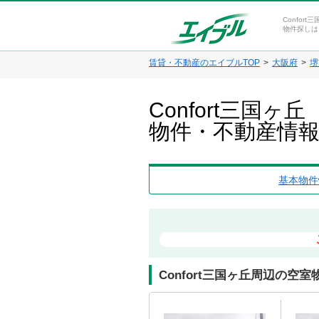
Confor
物件探しは
賃貸・不動産のエイブルTOP
大阪府
堺
Confort三国
物件・不動産情
基本物件
Confort三国ヶ丘周辺の空室