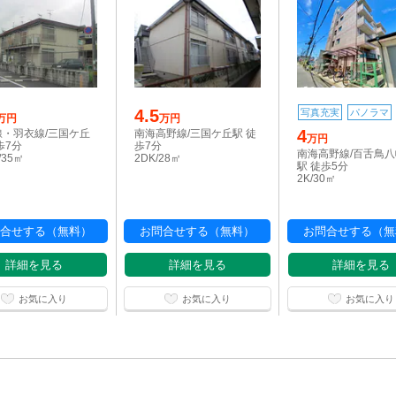
4.5
写真充実
パノラマ
万円
万円
4
線・羽衣線/三国ケ丘
南海高野線/三国ケ丘駅 徒
万円
歩7分
歩7分
南海高野線/百舌鳥
/35㎡
2DK/28㎡
駅 徒歩5分
2K/30㎡
合せする（無料）
お問合せする（無料）
お問合せする（無
詳細を見る
詳細を見る
詳細を見る
お気に入り
お気に入り
お気に入り