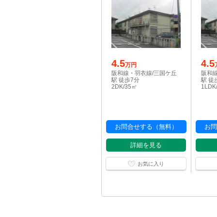
4.5
4.5
万円
阪和線・羽衣線/三国ケ丘
阪和
駅 徒歩7分
駅 徒
2DK/35㎡
1LDK
お問合せする（無料）
お問
詳細を見る
お気に入り