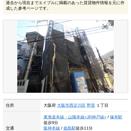
過去から現在までエイブルに掲載のあった賃貸物件情報を元に作
成した参考ページです。
住所
大阪府
大阪市西淀川区
野里
１丁目
東海道本線・山陽本線<JR神戸線>
/
塚本駅
徒歩9分
交通
阪神本線
/
姫島駅
徒歩11分