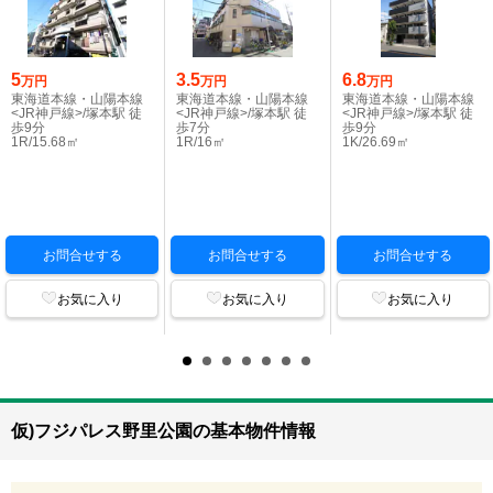
5
3.5
6.8
万円
万円
万円
東海道本線・山陽本線
東海道本線・山陽本線
東海道本線・山陽本線
<JR神戸線>/塚本駅 徒
<JR神戸線>/塚本駅 徒
<JR神戸線>/塚本駅 徒
歩9分
歩7分
歩9分
1R/15.68㎡
1R/16㎡
1K/26.69㎡
お問合せする
お問合せする
お問合せする
お気に入り
お気に入り
お気に入り
仮)フジパレス野里公園の基本物件情報