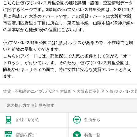
こちらは仮)フジパレス野里公園の建物詳細・設備・空室情報データ
に関するページです。3階建の仮)フジパレス野里公園は、2021年02
月に完成した木造のアパートです。この賃貸アパートは大阪府大阪
市西淀川区野里１丁目に所在し、東海道本線・山陽本線<JR神戸線>
の塚本駅から徒歩9分の位置にございます。
仮)フジパレス野里公園には宅配ボックスがあるので、不在時でも届
いた荷物の受取りができます。
こちらのアパートには、部屋探しで人気の条件として挙がる「オー
トロック」が付いています。そのため、仮)フジパレス野里公園は、
防犯やセキュリティの面で、特に女性に安心な賃貸アパートと言え
ます。
賃貸・不動産のエイブルTOP
>
大阪府
>
大阪市西淀川区
>
仮)フジパレス
別の探し方でお部屋を探す
沿線・駅から
住所から
店舗を探す
特集一覧