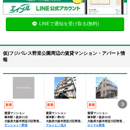
LINEで通知を受け取る(無料)
仮)フジパレス野里公園周辺の賃貸マンション・アパート情
報
新着
新着
新着
賃貸マンション
賃貸マンション
賃貸マンション
塚本駅 / 徒歩11分
塚本駅 / 車0分
塚本駅 / 徒歩10分
大阪府大阪市西淀川区野里１丁目
大阪府大阪市西淀川区野里１丁目
大阪府大阪市西淀川区野里1丁目
サンシャトー野里
アルトピノ花川
ロイヤル野里