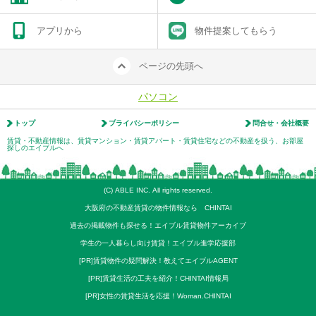
アプリから
物件提案してもらう
ページの先頭へ
パソコン
トップ
プライバシーポリシー
問合せ・会社概要
賃貸・不動産情報は、賃貸マンション・賃貸アパート・賃貸住宅などの不動産を扱う、お部屋
探しのエイブルへ
(C) ABLE INC. All rights reserved.
大阪府の不動産賃貸の物件情報なら CHINTAI
過去の掲載物件も探せる！エイブル賃貸物件アーカイブ
学生の一人暮らし向け賃貸！エイブル進学応援部
[PR]賃貸物件の疑問解決！教えてエイブルAGENT
[PR]賃貸生活の工夫を紹介！CHINTAI情報局
[PR]女性の賃貸生活を応援！Woman.CHINTAI