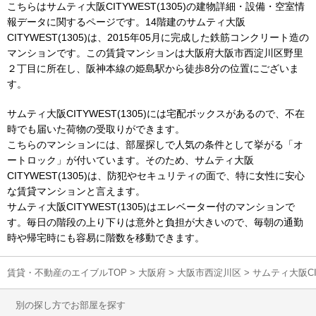
こちらはサムティ大阪CITYWEST(1305)の建物詳細・設備・空室情
報データに関するページです。14階建のサムティ大阪
CITYWEST(1305)は、2015年05月に完成した鉄筋コンクリート造の
マンションです。この賃貸マンションは大阪府大阪市西淀川区野里
２丁目に所在し、阪神本線の姫島駅から徒歩8分の位置にございま
す。
サムティ大阪CITYWEST(1305)には宅配ボックスがあるので、不在
時でも届いた荷物の受取りができます。
こちらのマンションには、部屋探しで人気の条件として挙がる「オ
ートロック」が付いています。そのため、サムティ大阪
CITYWEST(1305)は、防犯やセキュリティの面で、特に女性に安心
な賃貸マンションと言えます。
サムティ大阪CITYWEST(1305)はエレベーター付のマンションで
す。毎日の階段の上り下りは意外と負担が大きいので、毎朝の通勤
時や帰宅時にも容易に階数を移動できます。
賃貸・不動産のエイブルTOP
>
大阪府
>
大阪市西淀川区
>
サムティ大阪CI
別の探し方でお部屋を探す