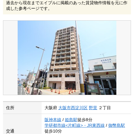
過去から現在までエイブルに掲載のあった賃貸物件情報を元に作
成した参考ページです。
住所
大阪府
大阪市西淀川区
野里
２丁目
阪神本線
/
姫島駅
徒歩8分
学研都市線<片町線>・JR東西線
/
御幣島駅
交通
徒歩10分