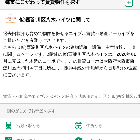
都市にこだわって賃貸物件を探す
仮)西淀川区八木ハイツに関して
過去掲載分も含めて物件を探せるエイブル賃貸不動産アーカイブを
ご覧いただき有難うございます。
こちらは仮)西淀川区八木ハイツの建物詳細・設備・空室情報データ
に関するページです。3階建の仮)西淀川区八木ハイツは、2020年01
月に完成した木造のコーポです。この賃貸コーポは大阪府大阪市西
淀川区大和田４丁目に所在し、阪神本線の千船駅から徒歩8分の位置
にございます。
賃貸・不動産のエイブルTOP
>
大阪府
>
大阪市西淀川区
>
仮)西淀川区八
別の探し方でお部屋を探す
沿線・駅から
住所から