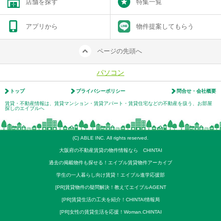
店舗を探す
特集一覧
アプリから
物件提案してもらう
ページの先頭へ
パソコン
トップ
プライバシーポリシー
問合せ・会社概要
賃貸・不動産情報は、賃貸マンション・賃貸アパート・賃貸住宅などの不動産を扱う、お部屋
探しのエイブルへ
(C) ABLE INC. All rights reserved.
大阪府の不動産賃貸の物件情報なら CHINTAI
過去の掲載物件も探せる！エイブル賃貸物件アーカイブ
学生の一人暮らし向け賃貸！エイブル進学応援部
[PR]賃貸物件の疑問解決！教えてエイブルAGENT
[PR]賃貸生活の工夫を紹介！CHINTAI情報局
[PR]女性の賃貸生活を応援！Woman.CHINTAI