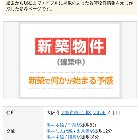
過去から現在までエイブルに掲載のあった賃貸物件情報を元に作
成した参考ページです。
住所
大阪府
大阪市西淀川区
大和田
４丁目
阪神本線
/
千船駅
徒歩8分
交通
阪神なんば線
/
出来島駅
徒歩12分
阪神本線
/
姫島駅
徒歩18分