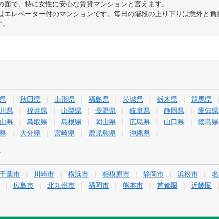
ィの面で、特に女性に安心な賃貸マンションと言えます。
）はエレベーター付のマンションです。毎日の階段の上り下りは意外と
す。
県
秋田県
山形県
福島県
茨城県
栃木県
群馬県
川県
福井県
山梨県
長野県
岐阜県
静岡県
愛知県
山県
鳥取県
島根県
岡山県
広島県
山口県
徳島県
県
大分県
宮崎県
鹿児島県
沖縄県
す
千葉市
川崎市
横浜市
相模原市
静岡市
浜松市
名
広島市
北九州市
福岡市
熊本市
首都圏
近畿圏