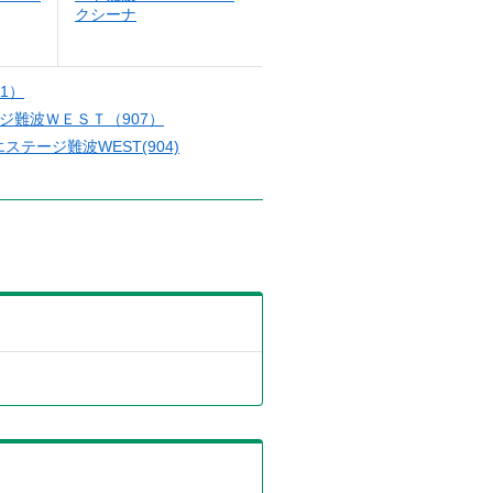
クシーナ
1）
ジ難波ＷＥＳＴ（907）
エステージ難波WEST(904)