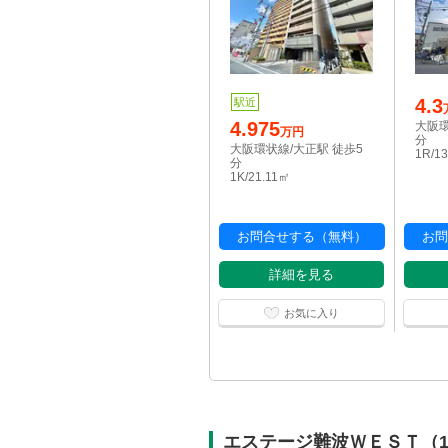
4.3
駅近
4.975
大阪環
万円
分
大阪環状線/大正駅 徒歩5
1R/1
分
1K/21.11㎡
お問合せする（無料）
お問
詳細を見る
お気に入り
エステージ難波ＷＥＳＴ（1