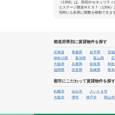
（1306）は、防犯やセキュリテ
エステージ難波ＷＥＳＴ（1306
宅時にも容易に階数を移動できま
都道府県別に賃貸物件を探す
北海道
青森県
岩手県
宮城
神奈川県
新潟県
富山県
石
大阪府
兵庫県
奈良県
和歌
福岡県
佐賀県
長崎県
熊本
都市にこだわって賃貸物件を探
札幌市
仙台市
さいたま市
大阪市
堺市
神戸市
岡山市