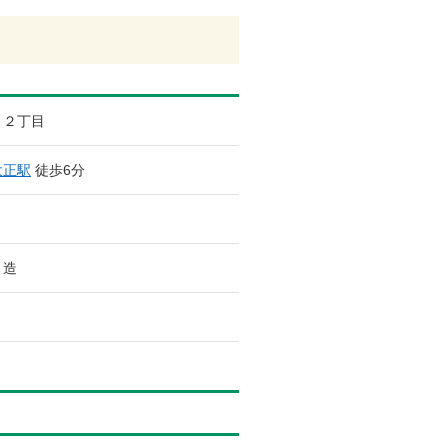
２丁目
大正駅
徒歩6分
ト造