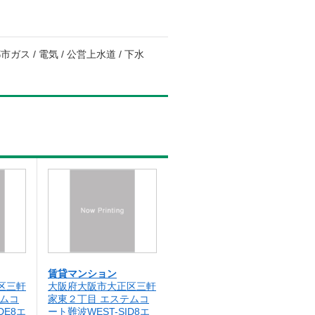
ガス / 電気 / 公営上水道 / 下水
賃貸マンション
区三軒
大阪府大阪市大正区三軒
テムコ
家東２丁目 エステムコ
DE8エ
ート難波WEST-SID8エ