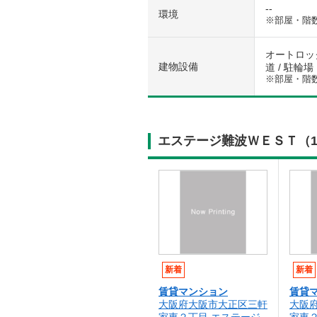
--
環境
※部屋・階
オートロック
建物設備
道 / 駐輪場
※部屋・階
エステージ難波ＷＥＳＴ（1
新着
新着
賃貸マンション
賃貸
大阪府大阪市大正区三軒
大阪