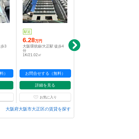
駅近
写真充実
駅近
6.28
6.64
万円
万円
徒歩3
大阪環状線/大正駅 徒歩4
大阪環状線/大正駅 徒歩4
分
分
1K/21.02㎡
1K/21.02㎡
料）
お問合せする（無料）
お問合せする（無料）
詳細を見る
詳細を見る
お気に入り
お気に入り
大阪府大阪市大正区の賃貸を探す