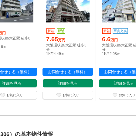
新着
駅近
新着
写真充実
万円
7.65
6.6
状線/大正駅 徒歩8
万円
万円
大阪環状線/大正駅 徒歩3
大阪環状線/大正駅 
3.6㎡
分
分
1K/24.49㎡
1K/22.08㎡
合せする（無料）
お問合せする（無料）
お問合せする（無
詳細を見る
詳細を見る
詳細を見る
お気に入り
お気に入り
お気に入り
306）の基本物件情報