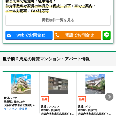
駅まで車で送迎可
駐車場有
仲介手数料が家賃の半月分（税抜）以下
車でご案内
メール対応可
FAX対応可
掲載物件一覧を見る
webでお問合せ
電話でお問合せ
世子麟２周辺の賃貸マンション・アパート情報
賃貸ハイツ
新着
新着
浅香駅 / 徒歩15分
大阪府堺市北区北長尾町４丁丁目
賃貸マンション
賃貸ハイツ
ラ・メゾン 北長尾
堺市駅 / 徒歩8分
堺市駅 / 徒歩7分
大阪府堺市北区北長尾町５丁丁目
大阪府堺市北区北長尾町４丁目