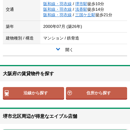
阪和線・羽衣線
/
堺市駅
徒歩10分
交通
阪和線・羽衣線
/
浅香駅
徒歩14分
阪和線・羽衣線
/
三国ケ丘駅
徒歩21分
築年
2000年07月 (築26年)
建物種別 / 構造
マンション / 鉄骨造
開く
大阪府の賃貸物件を探す
沿線から探す
住所から探す
堺市北区周辺が得意なエイブル店舗