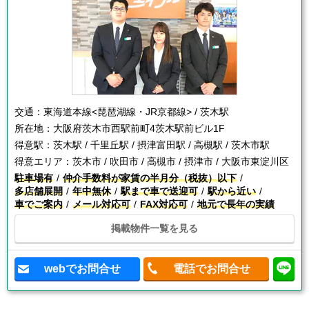
交通：
東海道本線<琵琶湖線・JR京都線> / 茨木駅
所在地：
大阪府茨木市西駅前町4茨木駅前ビル1F
得意駅：
茨木駅 / 千里丘駅 / 摂津富田駅 / 高槻駅 / 茨木市駅
得意エリア：
茨木市 / 吹田市 / 高槻市 / 摂津市 / 大阪市東淀川区
駐車場有
仲介手数料が家賃の半月分（税抜）以下
多店舗展開
年中無休
駅まで車で送迎可
駅から近い
車でご案内
メール対応可
FAX対応可
地元で長年の実績
掲載物件一覧を見る
webでお問合せ
電話でお問合せ