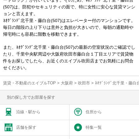
ートロック」が付いています。そのため、ﾈｵｸﾞﾗﾝﾃﾞ北千里・藤白台
(507)は、防犯やセキュリティの面で、特に女性に安心な賃貸マンシ
ョンと言えます。
ﾈｵｸﾞﾗﾝﾃﾞ北千里・藤白台(507)はエレベーター付のマンションです。
毎日の階段の上り下りは意外と負担が大きいので、毎朝の通勤時や
帰宅時にも容易に階数を移動できます。
また、ﾈｵｸﾞﾗﾝﾃﾞ北千里・藤白台(507)の最新の空室状況のご確認でし
たり、千里中央駅周辺や大阪府吹田市藤白台１丁目エリアで賃貸物
件をお探しでしたら、お近くのエイブル吹田店までお気軽にお問合
せください。
賃貸・不動産のエイブルTOP
>
大阪府
>
吹田市
>
ﾈｵｸﾞﾗﾝﾃﾞ北千里・藤
別の探し方でお部屋を探す
沿線・駅から
住所から
店舗を探す
特集一覧