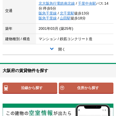
北大阪急行電鉄南北線
/
千里中央駅
バス:14
分:停歩5分
交通
阪急千里線
/
北千里駅
徒歩13分
阪急千里線
/
山田駅
徒歩18分
築年
2001年03月 (築25年)
建物種別 / 構造
マンション / 鉄筋コンクリート造
開く
大阪府の賃貸物件を探す
沿線から探す
住所から探す