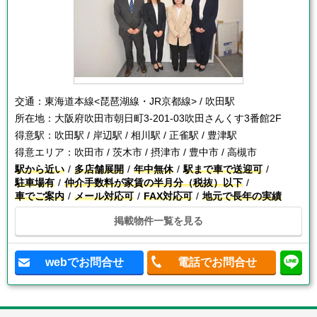
交通：
東海道本線<琵琶湖線・JR京都線> / 吹田駅
所在地：
大阪府吹田市朝日町3-201-03吹田さんくす3番館2F
得意駅：
吹田駅 / 岸辺駅 / 相川駅 / 正雀駅 / 豊津駅
得意エリア：
吹田市 / 茨木市 / 摂津市 / 豊中市 / 高槻市
駅から近い
多店舗展開
年中無休
駅まで車で送迎可
駐車場有
仲介手数料が家賃の半月分（税抜）以下
車でご案内
メール対応可
FAX対応可
地元で長年の実績
掲載物件一覧を見る
webでお問合せ
電話でお問合せ