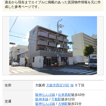
過去から現在までエイブルに掲載のあった賃貸物件情報を元に作
成した参考ページです。
住所
大阪府
大阪市西淀川区
佃
５丁目
阪神なんば線
/
出来島駅
徒歩10分
阪神本線
/
千船駅
徒歩12分
交通
阪神なんば線
/
大物駅
徒歩21分