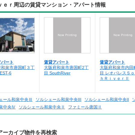
ｖｅｒ周辺の賃貸マンション・アパート情報
アパート
賃貸アパート
賃貸アパート
府和泉市唐国町３丁
大阪府和泉市唐国町2丁
大阪府和泉市内田
EST-6
目 SouthRiver
目 レオパレスＳ
ｈＲｉｖｅｒⅡ
ェール和泉中央Ⅲ
ソルシェール和泉中央III
ソルシェール和泉中央II
泉中央Ⅳ
ソルシェール和泉中央Ⅱ
ファミール唐国Ⅱ
アーカイブ物件を再検索