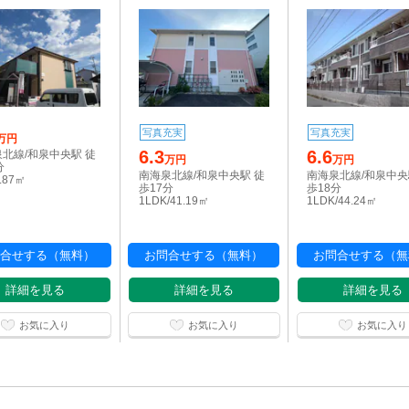
写真充実
写真充実
万円
6.3
6.6
北線/和泉中央駅 徒
万円
万円
分
南海泉北線/和泉中央駅 徒
南海泉北線/和泉中央
9.87㎡
歩17分
歩18分
1LDK/41.19㎡
1LDK/44.24㎡
合せする（無料）
お問合せする（無料）
お問合せする（無
詳細を見る
詳細を見る
詳細を見る
お気に入り
お気に入り
お気に入り