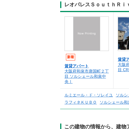
レオパレスＳｏｕｔｈＲｉ
新着
賃貸
大阪
賃貸アパート
目 CR
大阪府和泉市唐国町２丁
目 ソルシェール和泉中
央Ⅰ
ルミエール・ド・ソレイユ
ソルシ
ラフィネＫＵＢＯ
ソルシェール和
この建物の情報から、建物