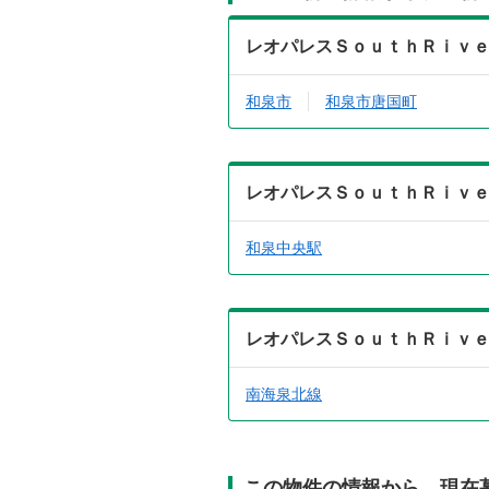
レオパレスＳｏｕｔｈＲｉｖ
和泉市
和泉市唐国町
レオパレスＳｏｕｔｈＲｉｖ
和泉中央駅
レオパレスＳｏｕｔｈＲｉｖ
南海泉北線
この物件の情報から、現在