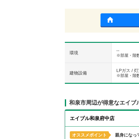
--
環境
※部屋・階
LPガス / 
建物設備
※部屋・階
和泉市周辺が得意なエイブ
エイブル和泉府中店
オススメポイント
親身になっ