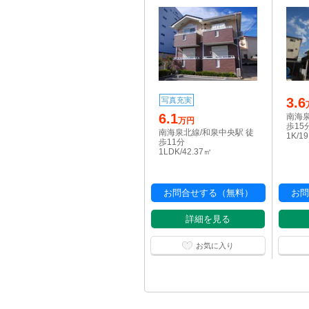
3.6
写真充実
6.1
南海泉
万円
歩15
南海泉北線/和泉中央駅 徒
1K/1
歩11分
1LDK/42.37㎡
お問合せする（無料）
お問
詳細を見る
お気に入り