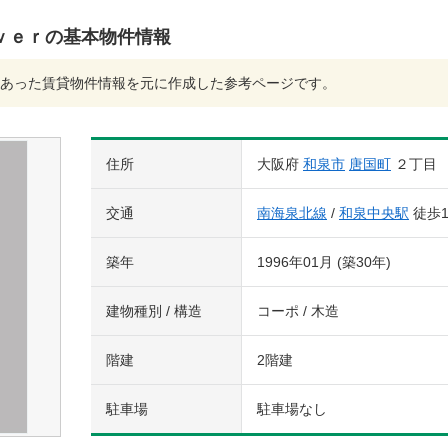
ｖｅｒの基本物件情報
あった賃貸物件情報を元に作成した参考ページです。
住所
大阪府
和泉市
唐国町
２丁目
交通
南海泉北線
/
和泉中央駅
徒歩1
築年
1996年01月 (築30年)
建物種別 / 構造
コーポ / 木造
階建
2階建
駐車場
駐車場なし