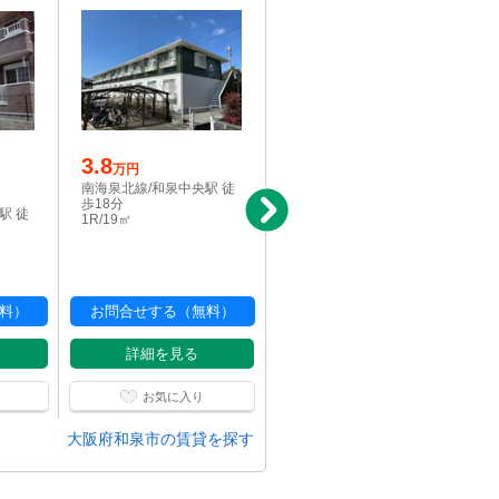
3.8
写真充実
万円
3.8
南海泉北線/和泉中央駅 徒
万円
歩18分
駅 徒
南海泉北線/和泉中央駅 徒
1R/19㎡
歩18分
1R/19㎡
料）
お問合せする（無料）
お問合せする（無料）
詳細を見る
詳細を見る
お気に入り
お気に入り
大阪府和泉市の賃貸を探す