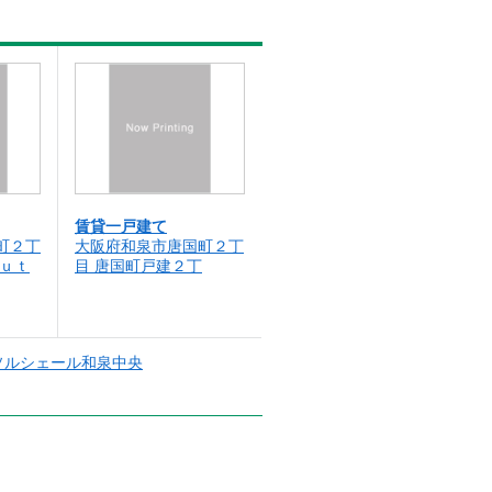
賃貸一戸建て
町２丁
大阪府和泉市唐国町２丁
ｏｕｔ
目 唐国町戸建２丁
ソルシェール和泉中央