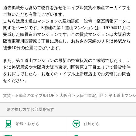
過去掲載分も含めて物件を探せるエイブル賃貸不動産アーカイブを
ご覧いただき有難うございます。
こちらは第１道山マンションの建物詳細・設備・空室情報データに
関するページです。5階建の第１道山マンションは、1979年11月に
完成した鉄骨造のマンションです。この賃貸マンションは大阪府大
阪市東淀川区菅原３丁目に所在し、おおさか東線のＪＲ淡路駅から
徒歩10分の位置にございます。
また、第１道山マンションの最新の空室状況のご確認でしたり、Ｊ
Ｒ淡路駅周辺や大阪府大阪市東淀川区菅原３丁目エリアで賃貸物件
をお探しでしたら、お近くのエイブル上新庄店までお気軽にお問合
せください。
賃貸・不動産のエイブルTOP
>
大阪府
>
大阪市東淀川区
>
第１道山マン
別の探し方でお部屋を探す
沿線・駅から
住所から