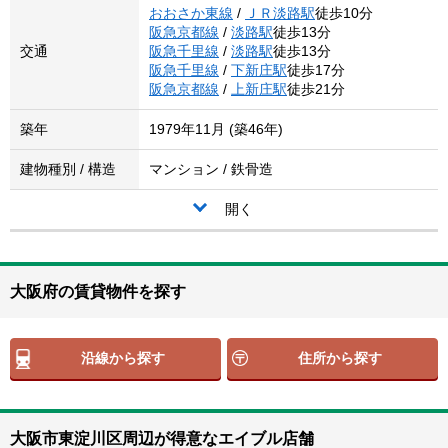
おおさか東線
/
ＪＲ淡路駅
徒歩10分
阪急京都線
/
淡路駅
徒歩13分
交通
阪急千里線
/
淡路駅
徒歩13分
阪急千里線
/
下新庄駅
徒歩17分
阪急京都線
/
上新庄駅
徒歩21分
築年
1979年11月 (築46年)
建物種別 / 構造
マンション / 鉄骨造
開く
大阪府の賃貸物件を探す
沿線から探す
住所から探す
大阪市東淀川区周辺が得意なエイブル店舗