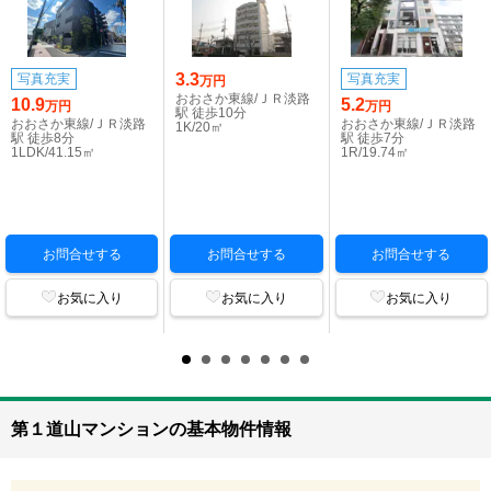
3.3
写真充実
写真充実
万円
おおさか東線/ＪＲ淡路
10.9
5.2
万円
万円
駅 徒歩10分
おおさか東線/ＪＲ淡路
おおさか東線/ＪＲ淡路
1K/20㎡
駅 徒歩8分
駅 徒歩7分
1LDK/41.15㎡
1R/19.74㎡
お問合せする
お問合せする
お問合せする
お気に入り
お気に入り
お気に入り
第１道山マンションの基本物件情報