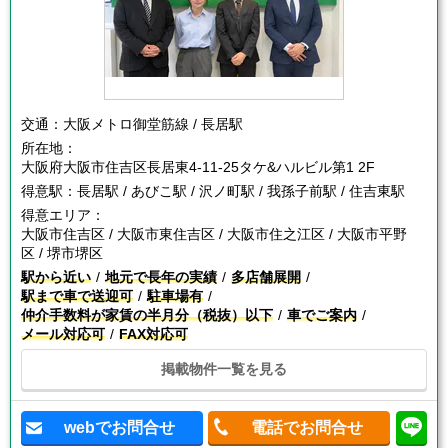
交通：
大阪メトロ御堂筋線 / 長居駅
所在地：
大阪府大阪市住吉区長居東4-11-25タケ&ハルビル第1 2F
得意駅：
長居駅 / あびこ駅 / 沢ノ町駅 / 我孫子前駅 / 住吉東駅
得意エリア：
大阪市住吉区 / 大阪市東住吉区 / 大阪市住之江区 / 大阪市平野
区 / 堺市堺区
駅から近い
地元で長年の実績
多店舗展開
駅まで車で送迎可
駐車場有
仲介手数料が家賃の半月分（税抜）以下
車でご案内
メール対応可
FAX対応可
掲載物件一覧を見る
webでお問合せ
電話でお問合せ