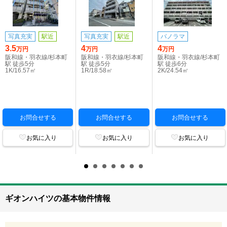
写真充実
駅近
写真充実
駅近
パノラマ
3.5
4
4
万円
万円
万円
阪和線・羽衣線/杉本町
阪和線・羽衣線/杉本町
阪和線・羽衣線/杉本町
駅 徒歩5分
駅 徒歩5分
駅 徒歩6分
1K/16.57㎡
1R/18.58㎡
2K/24.54㎡
お問合せする
お問合せする
お問合せする
お気に入り
お気に入り
お気に入り
ギオンハイツの基本物件情報