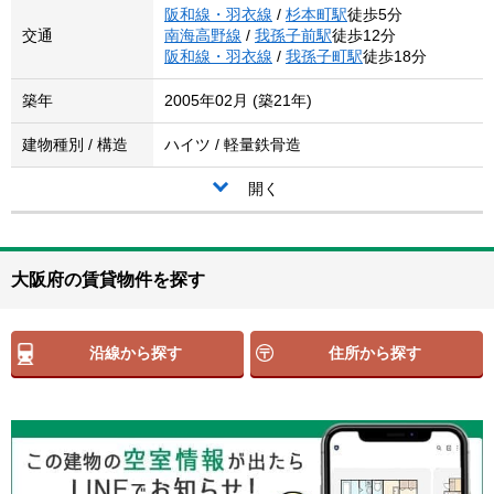
阪和線・羽衣線
/
杉本町駅
徒歩5分
交通
南海高野線
/
我孫子前駅
徒歩12分
阪和線・羽衣線
/
我孫子町駅
徒歩18分
築年
2005年02月 (築21年)
建物種別 / 構造
ハイツ / 軽量鉄骨造
開く
大阪府の賃貸物件を探す
沿線から探す
住所から探す