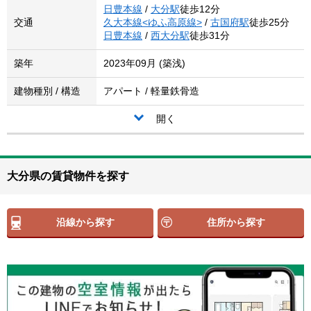
日豊本線
/
大分駅
徒歩12分
交通
久大本線<ゆふ高原線>
/
古国府駅
徒歩25分
日豊本線
/
西大分駅
徒歩31分
築年
2023年09月 (築浅)
建物種別 / 構造
アパート / 軽量鉄骨造
開く
大分県の賃貸物件を探す
沿線から探す
住所から探す