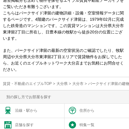
過去掲載分も含めて物件を探せるエイブル賃貸不動産アーカイブを
ご覧いただき有難うございます。
こちらはパークサイド津留の建物詳細・設備・空室情報データに関
するページです。4階建のパークサイド津留は、1979年02月に完成
した鉄骨造のマンションです。この賃貸マンションは大分県大分市
東津留2丁目に所在し、日豊本線の牧駅から徒歩20分の位置にござ
います。
また、パークサイド津留の最新の空室状況のご確認でしたり、牧駅
周辺や大分県大分市東津留2丁目エリアで賃貸物件をお探しでした
ら、お近くのエイブルネットワーク大分店までお気軽にお問合せく
ださい。
賃貸・不動産のエイブルTOP
>
大分県
>
大分市
>
パークサイド津留の建
別の探し方でお部屋を探す
沿線・駅から
住所から
店舗を探す
特集一覧