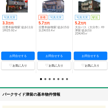
写真充実
新着
写真充実
写真充実
駅近
3.3
5.7
5.2
万円
万円
万円
日豊本線/牧駅 徒歩11分
日豊本線/牧駅 徒歩15分
大分バス（大分市）/中
1R/25.92㎡
1LDK/33.4㎡
津留 徒歩2分
2DK/45㎡
お問合せする
お問合せする
お問合せする
お気に入り
お気に入り
お気に入り
パークサイド津留の基本物件情報