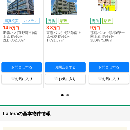
写真充実
パノラマ
定借
駅近
定借
駅近
14.5
3.8
9
万円
万円
万円
那覇バス(宜野湾市)/南
東陽バス(中頭郡)/南上
那覇バス(中頭郡)/第一
上原 徒歩5分
原分校 徒歩1分
南上原 徒歩3分
2LDK/62.08㎡
1K/21.87㎡
3LDK/75.86㎡
お問合せする
お問合せする
お問合せする
お気に入り
お気に入り
お気に入り
La teraの基本物件情報