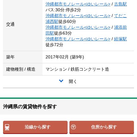
沖縄都市モノレール<ゆいレール>
/
古島駅
バス:30分:停歩2分
沖縄都市モノレール<ゆいレール>
/
てだこ
浦西駅
徒歩60分
交通
沖縄都市モノレール<ゆいレール>
/
浦添前
田駅
徒歩63分
沖縄都市モノレール<ゆいレール>
/
経塚駅
徒歩72分
築年
2017年02月 (築9年)
建物種別 / 構造
マンション / 鉄筋コンクリート造
開く
沖縄県の賃貸物件を探す
沿線から探す
住所から探す