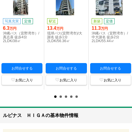
写真充実
定借
駅近
新築
定借
6.3
13.4
11.3
万円
万円
万円
沖縄バス（宜野湾市）/
琉球バス(宜野湾市)/大
沖縄バス（宜野湾市）/
真志喜 徒歩4分
謝名 徒歩1分
中大謝名 徒歩2分
2LDK/38㎡
2LDK/56.36㎡
2LDK/55.44㎡
お問合せする
お問合せする
お問合せする
お気に入り
お気に入り
お気に入り
ルピナス ＨＩＧＡの基本物件情報