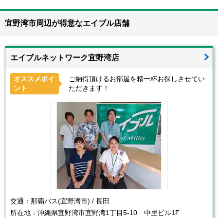
宜野湾市周辺が得意なエイブル店舗
エイブルネットワーク宜野湾店
オススメポイ
ご納得頂けるお部屋を精一杯お探しさせてい
ント
ただきます！
交通：
那覇バス(宜野湾市) / 長田
所在地：
沖縄県宜野湾市宜野湾1丁目5-10 中里ビル1F