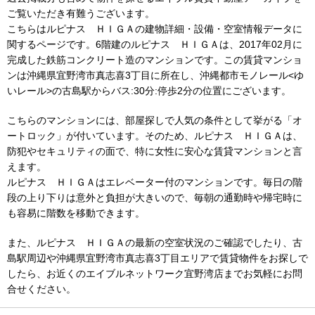
ご覧いただき有難うございます。
こちらはルピナス ＨＩＧＡの建物詳細・設備・空室情報データに
関するページです。6階建のルピナス ＨＩＧＡは、2017年02月に
完成した鉄筋コンクリート造のマンションです。この賃貸マンショ
ンは沖縄県宜野湾市真志喜3丁目に所在し、沖縄都市モノレール<ゆ
いレール>の古島駅からバス:30分:停歩2分の位置にございます。
こちらのマンションには、部屋探しで人気の条件として挙がる「オ
ートロック」が付いています。そのため、ルピナス ＨＩＧＡは、
防犯やセキュリティの面で、特に女性に安心な賃貸マンションと言
えます。
ルピナス ＨＩＧＡはエレベーター付のマンションです。毎日の階
段の上り下りは意外と負担が大きいので、毎朝の通勤時や帰宅時に
も容易に階数を移動できます。
また、ルピナス ＨＩＧＡの最新の空室状況のご確認でしたり、古
島駅周辺や沖縄県宜野湾市真志喜3丁目エリアで賃貸物件をお探しで
したら、お近くのエイブルネットワーク宜野湾店までお気軽にお問
合せください。