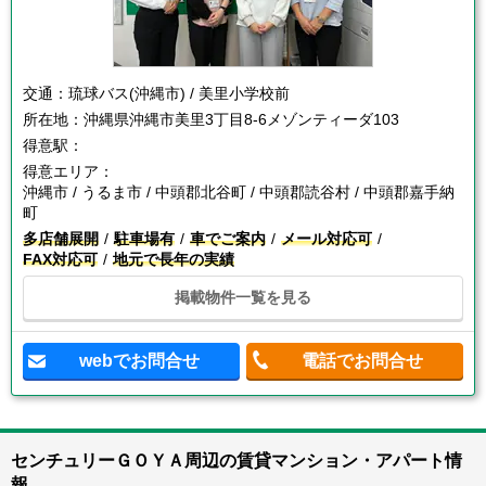
交通：
琉球バス(沖縄市) / 美里小学校前
所在地：
沖縄県沖縄市美里3丁目8-6メゾンティーダ103
得意駅：
得意エリア：
沖縄市 / うるま市 / 中頭郡北谷町 / 中頭郡読谷村 / 中頭郡嘉手納
町
多店舗展開
駐車場有
車でご案内
メール対応可
FAX対応可
地元で長年の実績
掲載物件一覧を見る
webでお問合せ
電話でお問合せ
センチュリーＧＯＹＡ周辺の賃貸マンション・アパート情
報