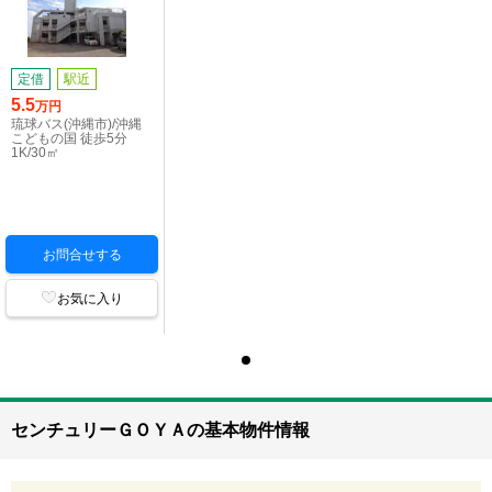
定借
駅近
5.5
万円
琉球バス(沖縄市)/沖縄
こどもの国 徒歩5分
1K/30㎡
お問合せする
お気に入り
センチュリーＧＯＹＡの基本物件情報