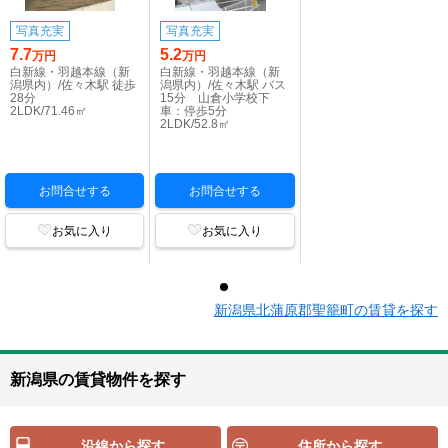
写真充実
写真充実
7.7
5.2
万円
万円
白新線・羽越本線（新
白新線・羽越本線（新
潟県内）/佐々木駅 徒歩
潟県内）/佐々木駅 バス
28分
15分 山倉小学校下
2LDK/71.46㎡
車：停歩5分
2LDK/52.8㎡
お問合せする
お問合せする
お気に入り
お気に入り
新潟県北蒲原郡聖籠町の賃貸を探す
新潟県の賃貸物件を探す
沿線から探す
住所から探す