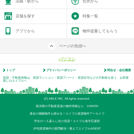
沿線・駅から
住所から
店舗を探す
特集一覧
アプリから
物件提案してもらう
ページの先頭へ
パソコン
トップ
プライバシーポリシー
問合せ・会社概要
賃貸・不動産情報は、賃貸マンション・賃貸アパート・賃貸住宅などの不動産を扱う、お部屋
探しのエイブルへ
(C) ABLE INC. All rights reserved.
新潟県の不動産賃貸の物件情報なら CHINTAI
過去の掲載物件も探せる！エイブル賃貸物件アーカイブ
学生の一人暮らし向け賃貸！エイブル進学応援部
[PR]賃貸物件の疑問解決！教えてエイブルAGENT