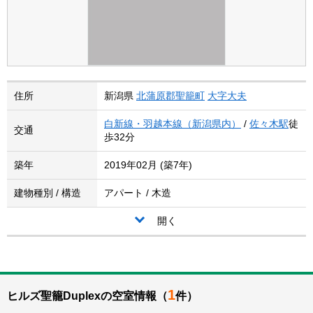
住所
新潟県
北蒲原郡聖籠町
大字大夫
白新線・羽越本線（新潟県内）
/
佐々木駅
徒
交通
歩32分
築年
2019年02月 (築7年)
建物種別 / 構造
アパート / 木造
開く
1
ヒルズ聖籠Duplexの空室情報（
件）