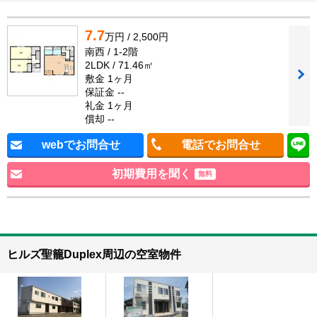
7.7
万円 / 2,500円
南西 / 1-2階
2LDK / 71.46㎡
敷金 1ヶ月
保証金 --
礼金 1ヶ月
償却 --
webでお問合せ
電話でお問合せ
初期費用を聞く
無料
ヒルズ聖籠Duplex周辺の空室物件