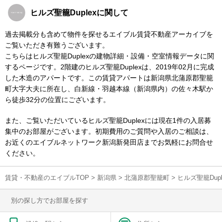
ヒルズ聖籠Duplexに関して
過去掲載分も含めて物件を探せるエイブル賃貸不動産アーカイブを
ご覧いただき有難うございます。
こちらはヒルズ聖籠Duplexの建物詳細・設備・空室情報データに関
するページです。2階建のヒルズ聖籠Duplexは、2019年02月に完成
した木造のアパートです。この賃貸アパートは新潟県北蒲原郡聖籠
町大字大夫に所在し、白新線・羽越本線（新潟県内）の佐々木駅か
ら徒歩32分の位置にございます。
また、ご覧いただいているヒルズ聖籠Duplexには現在1件の入居募
集中のお部屋がございます。初期費用のご質問や入居のご相談は、
お近くのエイブルネットワーク新潟新発田店までお気軽にお問合せ
ください。
賃貸・不動産のエイブルTOP
>
新潟県
>
北蒲原郡聖籠町
>
ヒルズ聖籠Du
別の探し方でお部屋を探す