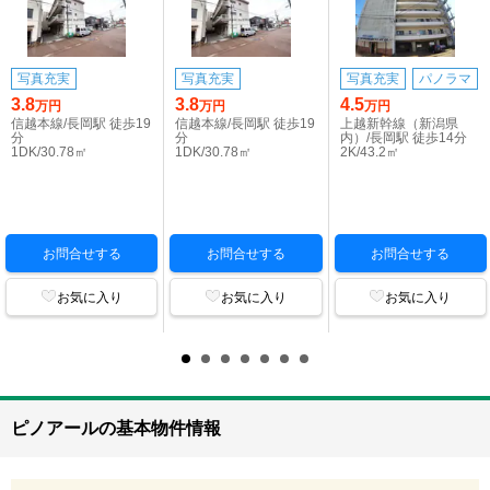
写真充実
写真充実
写真充実
パノラマ
3.8
3.8
4.5
万円
万円
万円
信越本線/長岡駅 徒歩19
信越本線/長岡駅 徒歩19
上越新幹線（新潟県
分
分
内）/長岡駅 徒歩14分
1DK/30.78㎡
1DK/30.78㎡
2K/43.2㎡
お問合せする
お問合せする
お問合せする
お気に入り
お気に入り
お気に入り
ピノアールの基本物件情報