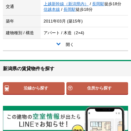
上越新幹線（新潟県内）
/
長岡駅
徒歩18分
交通
信越本線
/
長岡駅
徒歩18分
築年
2011年03月 (築15年)
建物種別 / 構造
アパート / 木造（2×4)
開く
新潟県の賃貸物件を探す
沿線から探す
住所から探す