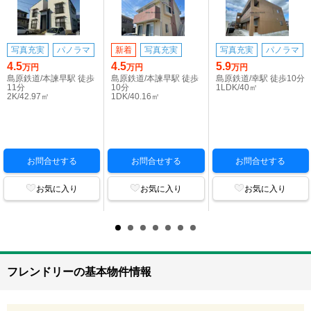
写真充実
パノラマ
新着
写真充実
写真充実
パノラマ
4.5
4.5
5.9
万円
万円
万円
島原鉄道/本諫早駅 徒歩
島原鉄道/本諫早駅 徒歩
島原鉄道/幸駅 徒歩10分
11分
10分
1LDK/40㎡
2K/42.97㎡
1DK/40.16㎡
お問合せする
お問合せする
お問合せする
お気に入り
お気に入り
お気に入り
フレンドリーの基本物件情報