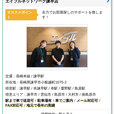
エイブルネットワーク諫早店
オススメポイン
全力でお部屋探しのサポートを致しま
ト
す！
交通：
長崎本線 / 諫早駅
所在地：
長崎県諫早市小船越町1075-2
得意駅：
諫早駅 / 本諫早駅 / 幸駅 / 愛野駅 / 島原駅
得意エリア：
諫早市 / 雲仙市 / 島原市 / 大村市 / 南島原市
駅まで車で送迎可
駐車場有
車でご案内
メール対応可
FAX対応可
地元で長年の実績