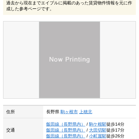
過去から現在までエイブルに掲載のあった賃貸物件情報を元に作
成した参考ページです。
住所
長野県
駒ヶ根市
上穂北
飯田線（長野県内）
/
駒ケ根駅
徒歩14分
交通
飯田線（長野県内）
/
大田切駅
徒歩17分
飯田線（長野県内）
/
小町屋駅
徒歩26分