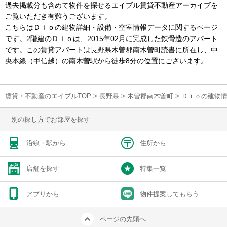
過去掲載分も含めて物件を探せるエイブル賃貸不動産アーカイブを
ご覧いただき有難うございます。
こちらはＤｉｏの建物詳細・設備・空室情報データに関するページ
です。2階建のＤｉｏは、2015年02月に完成した鉄骨造のアパート
です。この賃貸アパートは長野県木曽郡南木曽町読書に所在し、中
央本線（甲信越）の南木曽駅から徒歩8分の位置にございます。
賃貸・不動産のエイブルTOP
>
長野県
>
木曽郡南木曽町
>
Ｄｉｏの建物
別の探し方でお部屋を探す
沿線・駅から
住所から
店舗を探す
特集一覧
アプリから
物件提案してもらう
ページの先頭へ