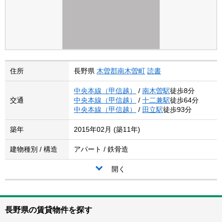
住所
長野県
木曽郡南木曽町
読書
中央本線（甲信越）
/
南木曽駅
徒歩8分
交通
中央本線（甲信越）
/
十二兼駅
徒歩64分
中央本線（甲信越）
/
田立駅
徒歩93分
築年
2015年02月 (築11年)
建物種別 / 構造
アパート / 鉄骨造
開く
長野県の賃貸物件を探す